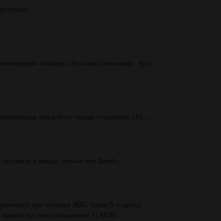
алдар келтіріңіз
.
инонимдерін табыңыз. Әуесқой (антоним) - Қол
лекулярна маса його оксиду становить 142.​...
 оставить в живых: Кенни или Джейн​...
оннього три- кутника ABC, точка 0 —центр
о назвіть кут між площинами:1) MOB...