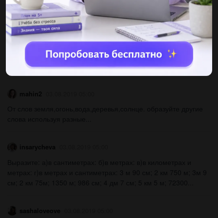
1.один из основателей екатеринбурга? 2.родиной какого
президента является урал? 3.один из крупных городов на
урале?...
irajuta82
03.08.2019 05:00
Диалог на тему что полезного на уроках языка?...
mahin2
03.08.2019 05:00
От слов земля,огонь,вода,деревья,солнце. образуйте другие
слова используя разные...
insarycheva
03.08.2019 05:00
Выразите: а)в сантиметрах: б)в метрах: в)в километрах и
метрах: г)в метрах и сантиметрах: 3 м 90 см; 2 км 750 м; 3м 9
см; 2 км 75м; 1350 м; 986 см; 4 дм 7 см; 5 км 5 м; 72300...
sashaloveove
03.08.2019 05:00