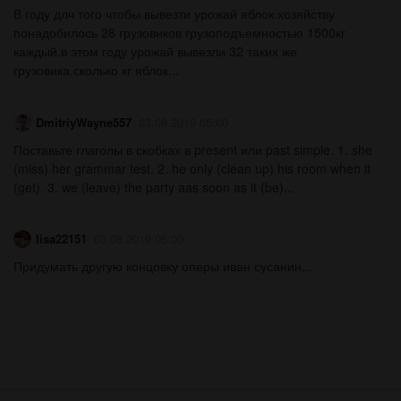
В году длч того чтобы вывезти урожай яблок.хозяйству
понадобилось 28 грузовиков грузоподъемностью 1500кг
каждый.в этом году урожай вывезли 32 таких же
грузовика.сколько кг яблок...
DmitriyWayne557
03.08.2019 05:00
Поставьте глаголы в скобках в present или past simple. 1. she
(miss) her grammar test. 2. he only (clean up) his room when it
(get). 3. we (leave) the party aas soon as it (be)...
lisa22151
03.08.2019 05:00
Придумать другую концовку оперы иван сусанин...