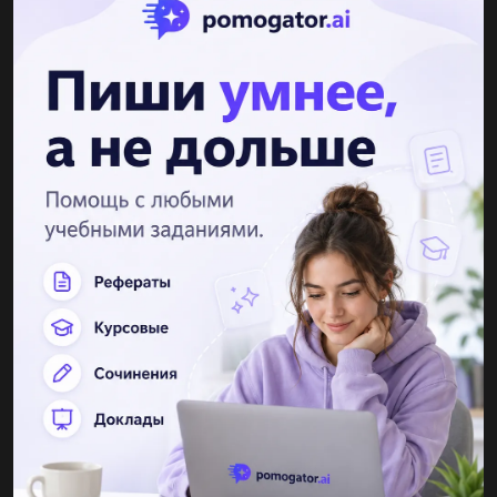
DOMINOSHKAWWWRU
13.09.2019 19:40
Сообщение про жабу по окружающему миру...
wewewewwe
13.09.2019 19:40
Завтра надо сдавать проект а у меня ничего не готово
ответить на вопрос предложением про реку волгу заранее
огромное 1 название 2 где находится исток реки 3 какое
течение быстрое...
nik20042002
22.05.2020 08:38
1. Живые существа отличаются от предметов неживой
природы тем, что:А. Они передвигаются, растут, умираютБ.
Они говорят, бегают, прыгают, растут, умираютВ. Они дышат,
питаются,...
Hyun79
11.08.2019 14:40