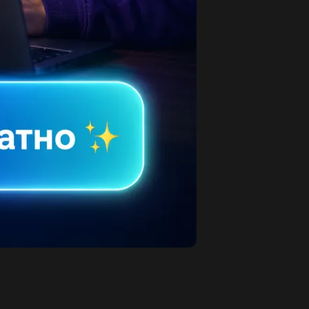
овосочетания...
1
овосочетание о лете на казахскомровно 10
пишите 15 ​...
2
пользуя схемы генетической связи между
ставьте уравнения реакций и примеры...
3
ажите в формулах аминокислот изученные
нкциональные группы и назовите...
2