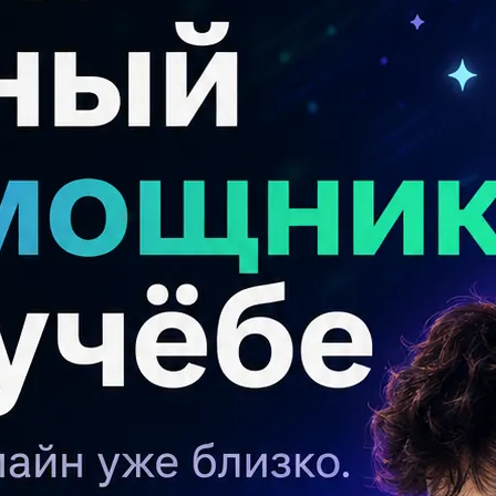
 обществоведению 2023, 1 вариант?
П
Ра
ст