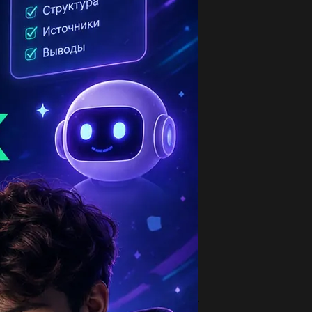
опулярные вопросы
зберите предложение ( он житель полярных
ран и ярко одет под цвет вечных...