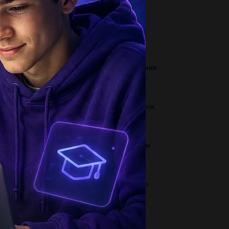
1
кой характер носит финал пятой симфонии
тховена? какую общую идею раскрывают...
1
 какое явление вызывает нарушение сцепления
лелей генов, находящихся...
3
 запиши соответствующие названия материков.​
1
писать реферат на тему: как название новым
м. элементам....
1
 двух пристаней отправились одновременно
встречу друг другу два теплохода....
2
руг главное предложение а в треугольники