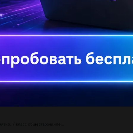
сл
Сл
на
Ис
со
Ук
фу
 стола ( не на компьютере)а дома ....
ятно. 7 класс обществознание...