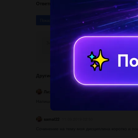
Ответы
Показать ответы (3)
Другие вопросы по теме Обществознание
Лиза221100
11.09.2019 02:50
Напишите полную характеристику вашего рабочего
samal22
11.09.2019 02:50
Сочинение на тему моя дисциплина коротко и пон