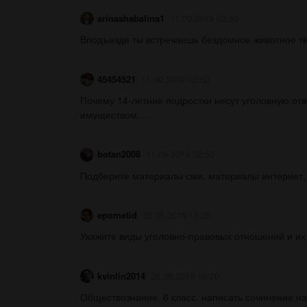
arinashabalina1
11.09.2019 02:50
Вподъезде ты встречаешь бездомное животное тво
45454521
11.09.2019 02:50
Почему 14-летние подростки несут уголовную отв
имуществом....
botan2008
11.09.2019 02:50
Подберите материалы сми, материалы интернет,
epometid
20.05.2019 15:20
Укажите виды уголовно-правовых отношений и их
kvinlin2014
20.05.2019 15:20
Обществознание. 6 класс. написать сочинение на 