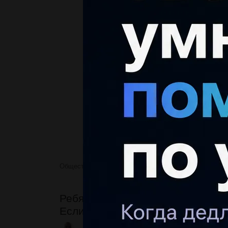
Обществознание
Ребят, кто нибудь помнит
Ребят, кто нибудь помнит ЦЭ по
Если да, покидайте ответов