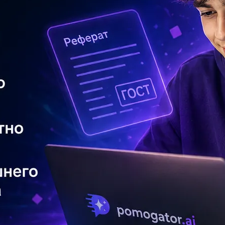
Ка
бе
5.
ал
1.
...
На
хи
От
на
Вк