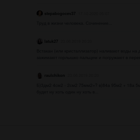
stepabogocev37
17.10.2020 05:07
Труд в жизни человека. Сочинение​...
latuk27
23.06.2019 20:20
Встакан (или кристаллизатор) наливают воды на 
зажимают горлышко пальцем и погружают в переве
raulchikon
23.06.2019 20:20
Б)3дм2 4см2 - 2см2 75мм2=? в)84а 95м2 + 18а 5м
будет ну хоть один ну хоть в...