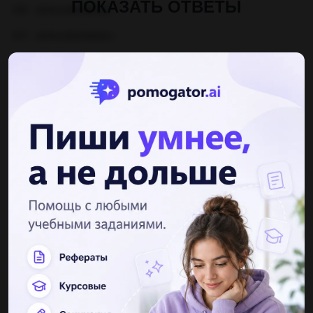
ПОКАЗАТЬ ОТВЕТЫ
106 - einhundertsechs
107 - einhundertsieben
108 - einhundertacht
109 - einhundertneun
110 - einhundertzehn
Другие вопросы по теме Немецкий язык