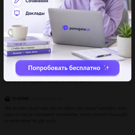
sabinochka1709
08.08.2019 23:20
3.bilden sie sätze! ergänzen sie bitte richtige artikel und
präpositionen! 1. verheiratet, ihr, schon, sein 2. ? wann, herr a.,
schweiz, sein 3. ? wer, gehen, einkaufen, morgen...
rowa9712men
05.11.2020 10:13
Вставить haben или sein...
dashusha0703
05.11.2020 09:45
сделать эти задания, нужно до конца дня :(...
31101960
08.08.2019 05:50
Wie ist dein haus? was gibt es neben dem haus? schreibe. mein
haus es hat ein stockwerk/ stockwerke. neben meinem haus gibt
es einen/eine/ es gibt auch...