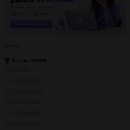
Ответы
Виктория20052808
31.05.2023 13:52
Объяснение:
101 - einhunderteins
102 - einhundertzwei
103 - einhundertdrei
104 - einhundertvier
105 - einhundertfünf