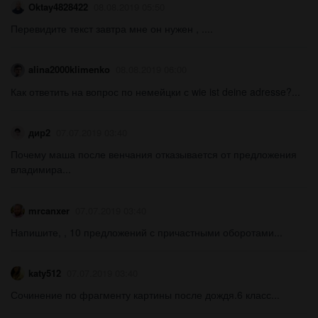
Oktay4828422
08.08.2019 05:50
Перевидите текст завтра мне он нужен , ....
alina2000klimenko
08.08.2019 06:00
Как ответить на вопрос по немейцки с wie ist deine adresse?...
дир2
07.07.2019 03:40
Почему маша после венчания отказывается от предложения
владимира...
mrcanxer
07.07.2019 03:40
Напишите, , 10 предложений с причастными оборотами...
katy512
07.07.2019 03:40
Сочинение по фрагменту картины после дождя.6 класс...