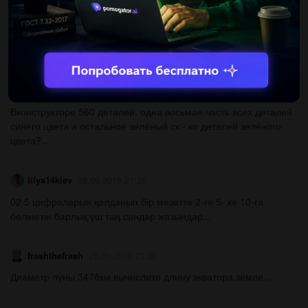
Nastya4869
28.09.2019 21:20
Решите уравнения: a) x-4=2-3x ; b)x-1/3-x/4=1...
ekaterinatrushkova
28.09.2019 21:20
Вконструкторе 560 деталей. одна восьмая часть всех деталей
синего цвета а остальное зелёный ск - ко деталей зелёного
цвета?...
lilya14kiev
28.09.2019 21:20
02 5 цифраларын қолданып бір мезетте 2-ге 5- ке 10-ға
бөлінетін барлық үш таң сандар жазындар...
frashthefrash
28.09.2019 21:20
Диаметр луны 3476км вычислите длину экватора земли...