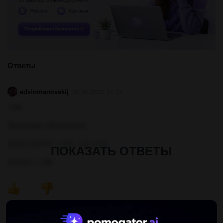
Ответы
edvinmanovskij
31.05.2023 11:31
1,98
Пошаговое объяснение:
2,8:4/7-2,8*4/7 = 4,9 - 1,6 = 3,3
ПОКАЗАТЬ ОТВЕТЫ
0,6*3,3 = 1,98