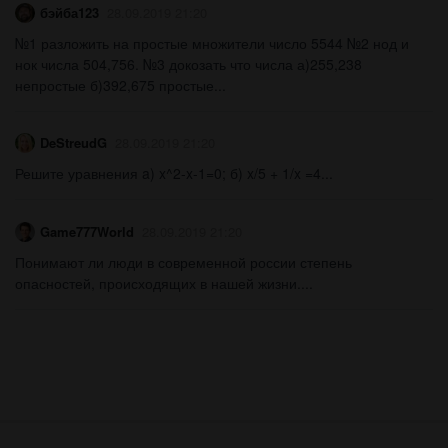
бэйба123
28.09.2019 21:20
№1 разложить на простые множители число 5544 №2 нод и
нок числа 504,756. №3 докозать что числа а)255,238
непростые б)392,675 простые...
DeStreudG
28.09.2019 21:20
Решите уравнения a) x^2-x-1=0; б) x/5 + 1/x =4...
Game777World
28.09.2019 21:20
Понимают ли люди в современной россии степень
опасностей, происходящих в нашей жизни....