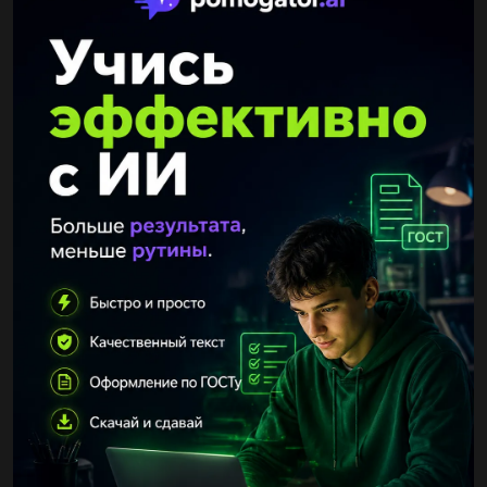
Другие вопросы по теме Математика
vladholyngha
28.09.2019 21:20
На доске написано число 543254325432. некоторые цифры
стёрли так, чтобы получить наибольшее возможное число,
делящееся на 9. чему равно это наибольшее число?...
Vikatyn
28.09.2019 21:20
Как найти площадь треугольника. в виде формулы....
haikyuu24
28.09.2019 21:20
Какое из чисел 6 12 36 и 72 является кратным числа 72...