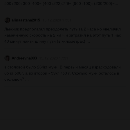
500+200+300+400= (400+222):7*9= (900+100)+(200*200)=...
alinaastana2015
15.12.2020 17:31
Лыжник предполагал преодолеть путь за 2 часа но увеличил
намеченную скорость на 2 км ч и затратил на этот путь 1 час
40 минут найти длину пути (в километрах) ​...
Andreevna003
15.12.2020 17:31
в столовой было 264кг муки. В первый месяц израсходовали
65 кг 500г, а во второй - 59кг 750 г. Сколько муки осталось в
столовой? ​...