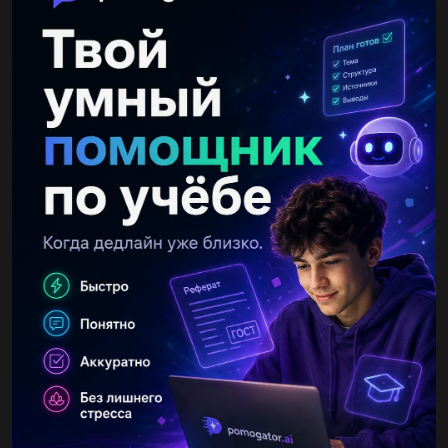
Другие вопросы по теме Математика
BountyMars
15.12.2020 17:29
Найдите к y=5x-1 параллель.найдите к y=-2x+5 перпендикуляр
​...
Irina5600
15.12.2020 17:30
3. Розв яжи рівняння.а) -x = 2,7;б) -x = -35;в) х = 0;г) х = 20/7​...
Деп567
15.12.2020 17:30
Упрости выражения: а) -3(y +2) + 2(2y – 1); б) 8x - (2x +5) + (x–
1); в) 13b – (9b – (8b – (6-b))). г) 5а+7b-2a-8b; д) 3(4x+2)-5; е)
20b-(b-3)+(3b-10) Я тупой, я...
ruzhovaelizave
15.12.2020 17:30