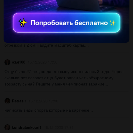
Ціна товару зросла з 256 грн до 320. на скільки відсотків зросла
ціна? ​...
Gendalf1875
15.12.2020 17:30
7. Расстояние на местности в 500 м на плане изображёно
отрезком в 2 см.Найдите масштаб карты.​...
жан108
15.12.2020 17:30
Отцу было 27 лет, когда его сыну исполнилось 3 года. Через
сколько лет возраст отца будет равен четырёхкратному
возрасту сына? Решите у меня чемпионат зарание...
Petrasir
15.12.2020 17:30
написать виды спорта которые на картинке​...
kondratenkoari1
15.12.2020 17:31