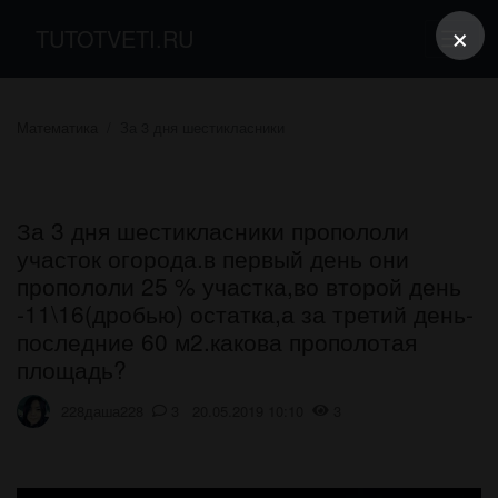
×
TUTOTVETI.RU
Математика
За 3 дня шестикласники
За 3 дня шестикласники пропололи
участок огорода.в первый день они
пропололи 25 % участка,во второй день
-11\16(дробью) остатка,а за третий день-
последние 60 м2.какова прополотая
площадь?
228даша228
3 20.05.2019 10:10
3