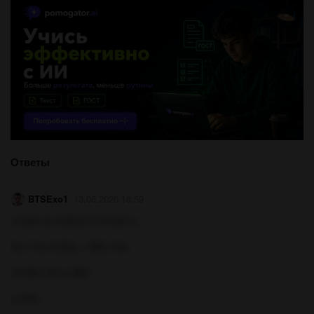
Ответы
BTSExo1
13.06.2020 18:59
0.25x+(x-0.25x)11/16+60=x
4x+11(x-0.25x) + 960=16x
12.25x-16.x=-960
x=225