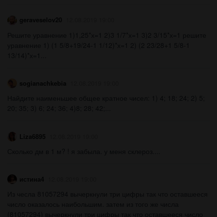
geraveselov20
12.08.2019 19:00
Решите уравнение 1)1,25*х=1 2)3 1/7*х=1 3)2 3/15*х=1 решите
уравнение 1) (1 5/8+19/24-1 1/12)*х=1 2) (2 23/28+1 5/8-1
13/14)*х=1...
sogianachkebia
12.08.2019 19:00
Найдите наименьшее общее кратное чисел: 1) 4; 18; 24; 2) 5;
20; 35; 3) 6; 24; 36; 4)8; 28; 42;...
Liza6895
12.08.2019 19:00
Сколько дм в 1 м? ! я забыла. у меня склероз....
истина4
12.08.2019 19:00
Из чесла 81057294 вычеркнули три цифры так что оставшееся
число оказалось наибольшим. затем из того же числа
(81057294) вычеркнули три цифры так что оставшееся число