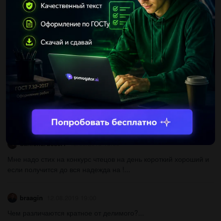
Как решить (корень квадратный)√0,49х в 18 степени,
подскажите...
гений5623
12.08.2019 19:00
Определите коэффициент 1)-2a*(-7)*(-5b) 2)-5a*(-9)*(-4b)...
olyacolesnik20
12.08.2019 19:00
Вдвух карманах рубль. в одном столько гривенников, сколько в
другом пятиалтынных. сколько денег в каждом кармане?...
daniellarussel1
12.08.2019 19:00
Мне надо стих на конкурс чтецов на день короткий хороший и
если получится до вся надежда на !...
braagin
12.08.2019 19:00
Чем различаются кратное от делимого?...