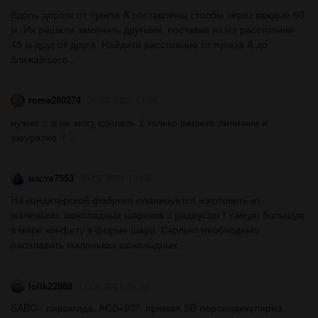
Вдоль дороги от пункта A поставлены столбы через каждые 60
м. Их решили заменить другими, поставив их на расстоянии
45 м друг от друга. Найдите расстояние от пункта A до
ближайшего...
roma280274
05.02.2021 13:58
нужно :( я не могу сделать :( только пишите линиями и
аккуратно :( ​...
настя7353
05.02.2021 13:58
На кондитерской фабрике планируется изготовить из
маленьких шоколадных шариков с радиусом r самую большую
в мире конфету в форме шара. Сколько необходимо
расплавить маленьких шоколадных...
lolik22888
14.02.2021 20:08
SABC - пирамида, АСВ=90°, прямая SB перпендикулярна