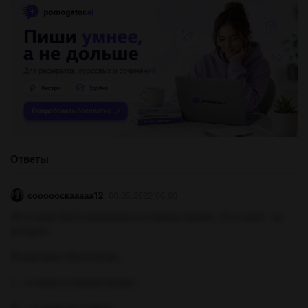
Ответы
соооооскааааа12
06.05.2022 06:00
45 кг муки было изначально в первом мешке, 15 кг муки - во
вотором
Пошаговое объяснение:
х - кг муки в первом мешке
3х - кг муки во втором