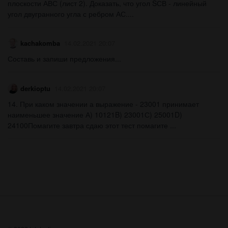
плоскости АВС (лист 2). Доказать, что угол SСВ - линейный
угол двугранного угла с ребром АС.​...
kachakomba
14.02.2021 20:07
Составь и запиши предложения​...
derkioptu
14.02.2021 20:07
14. При каком значении а выражение - 23001 принимает
наименьшее значение А) 10121B) 23001С) 25001D)
24100Помагите завтра сдаю этот тест помагите ​...