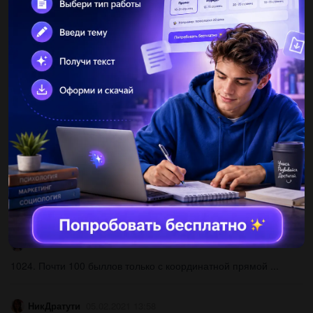
verailina1991
05.02.2021 14:00
у четырёх веках и пять маленьких ящиков вмещаются 175g
swift у кожному вы кому ящику po-35 рисую скильки своих
умывальником и ящиком...
cuperkissers20
05.02.2021 13:59
5 класс кто ответит я буду патписатса​...
QuAtTro271
05.02.2021 13:59
Хахахахахвахахахах а00вха0а0а0ахахахахвввхвхавха0вх​...
misa0231as0231
05.02.2021 13:58
1024. Почти 100 быллов только с координатной прямой ​...
НикДратути
05.02.2021 13:58