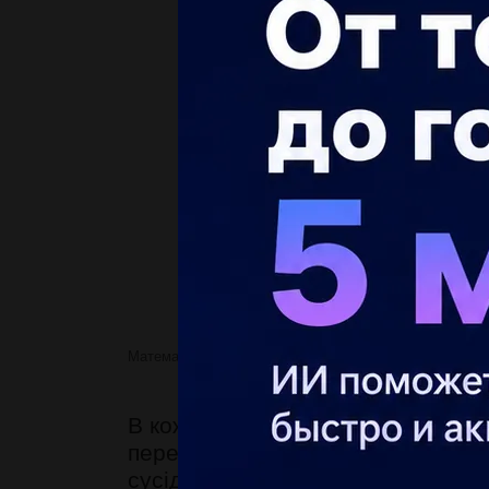
Математика
В кожній клітинці дошки розміром
В кожній клітинці дошки розміром
переповзають на
сусідні клітинки. Доведіть, що з