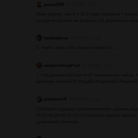
диана2399
05.05.2021 12:52
Реши задачу, при n = 12 В саду посадили n рядов
посадили столько же рядов по 25 деревьев в кажд
taniabelkova
05.05.2021 12:52
3. Найте число 30% которого равна 6.​...
sasipomidorp01sct
05.05.2021 12:53
1. Ряд данных состоит из 21 натуральных чисел. 
дробным числом?A) МодаB) МедианаC) РазмахD) 
grishaeva79
05.05.2021 12:53
1)Найдите среднее арифметическое ,размах,моду
70,50,90,20,80,50,60 2)Постройте график прямой
уровнений сложения...