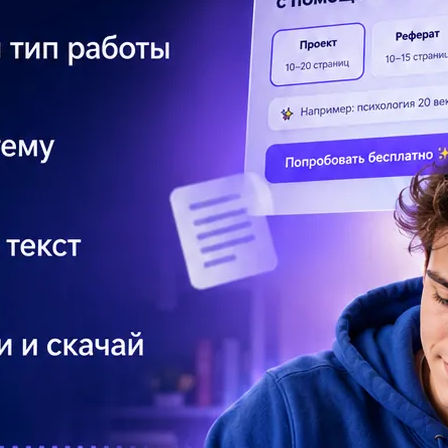
удуть
За
др
Сс
од
от
по
ра
Со
бы
Со
сл