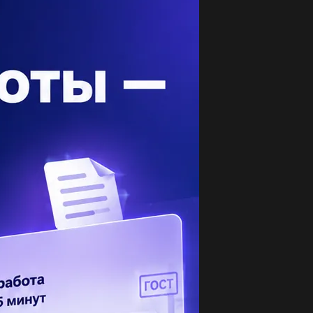
опулярные вопросы
жно придумать на тему зимы предложеня 2
си 2 мотрешки...