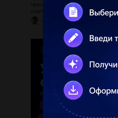
принаймні одна клітинка, в якій б
сидіти не менше двох жуків.
8aA7
2 31.05.2023 11:14
0