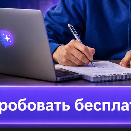
За
1)
па
Об
Пр
по