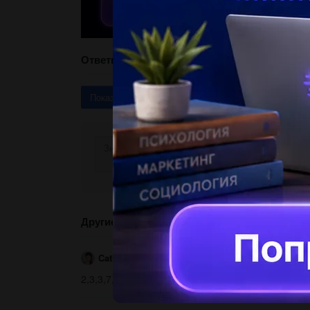
Ответы
Показать ответы (3)
Другие вопросы по теме Математика
Catherina4002
05.05.2021 12:52
2,3,3,7,5,5,5,18,21,18,12 қатары берілген. ​...