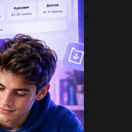
3
чем нужны кожица, пробка, кора, луб, камбий,
евесина, сердцевина стволу? заранее...
2
ледующих диаграм опередили во сколько раз
на величина больше другой запиши...
3
ветить на два вопроса: что позволяет
высить производительность труда
ботника?...
3
чинение для 3кл, тема: на каком уроке мне не
вает скучно? или если бы я был...
2
ставить красворд на казахском языке главное
ово үйірме...
1