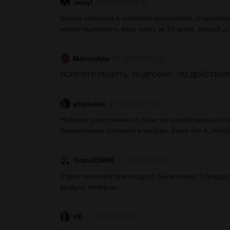
лиод1
21.02.2020 01:42
Школа заказала в швейной мастерской спортивн
может выполнить весь заказ за 20 дней, второй дл
Matroyshka
21.02.2020 01:40
ПОМГИТЕ РЕШИТЬ. ПОДРОБНО, ПО ДЕЙСТВИЯМ
shipashka
21.02.2020 01:06
Найдите расстояние от бани до хозяйственных п
ближайшими точками) в метрах. Баня это 4, постр
Yliana239990
21.02.2020 02:32
Утром температура воздуха была минус 3 градуса
воздуха вечером...
vifi
21.02.2020 02:30