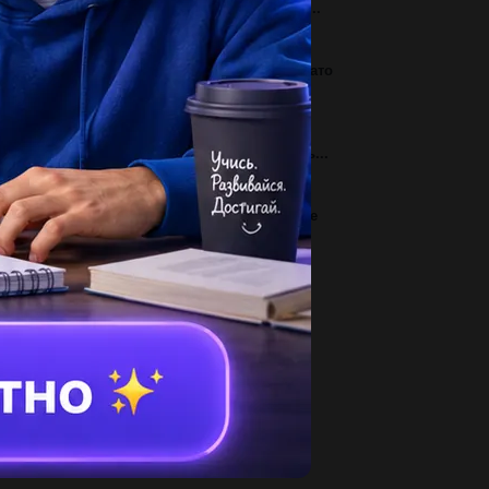
чем нужен был пакт ремпетроппа молотого...
3
 (не) смотря на молоток,гвоздя не забьёшь,зато
лец ушибёшь. 2)(не) смотря...
2
раз люби і матері з твору гуси-лебеді летять...
2
ичины великих реформ 1860-70 г.: основные
дходы к проблеме. причины нашла,...
2