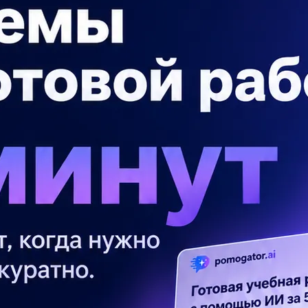
 9 *9 сидить жук. Потім вони
П
Ну
найдеться
гу