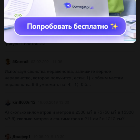
+ (100-29)=(2+68) : (27-20)+56=20:5+7+3+7*2-12=(81-34) +
36:6+5*6=27:9+ (20-9)+45:5=(85-60)-3*7+63:9=(50-6)...
Fela06
03.02.2021 11:38
Посмотри на рисунок. Это разверткакакой геометрической
фигуры? братоныы​...
5Костя5
03.02.2021 11:38
Используя свойства неравенства, запишите верное
неравенство, которое получится, если: 1) к обеим частям
неравенства 8 6 умножить на: 4; -1; -0,5...
kirill600rr12
19.06.2019 13:30
А) сколько километров и метров в 2300 м? в 75750 м? в 15300
м? б) сколько метров и сантиметров в 211 см? в 1212 см?...
Джафер1
19.06.2019 13:30