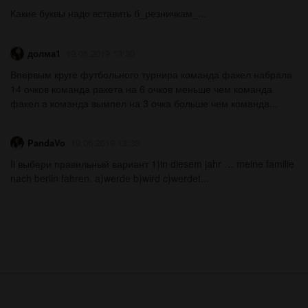
Какие буквы надо вставить б_резничкам_...
долма1
19.06.2019 13:30
Впервым круге футбольного турнира команда факел набрала
14 очков команда ракета на 6 очков меньше чем команда
факел а команда вымпел на 3 очка больше чем команда...
PandaVo
19.06.2019 13:30
Ii выбери правильный вариант 1)in diesem jahr … meine familie
nach berlin fahren. a)werde b)wird c)werdet...