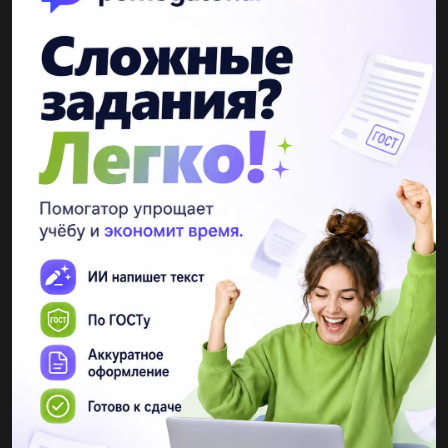
Другие вопросы по теме Математика
antonlutsenko1
03.02.2021 11:40
BILIM Landпрямоугольниккубпрямоугольный
параллелепипедВ Проверить братоныы​...
mery77
03.02.2021 11:40
латунь це сплав 60 міді і 40 цинку. скільки кілограмів вишень
слід взяти щоб виготовити 300 кг латуні. до ть...
BlankDawn
03.02.2021 11:39
5 Выполни задание.12 смM MS-?Вычисли площадь
прямоугольникаи прямоугольного треугольника,полученного
из прямоугольника.​...
nastia296
03.02.2021 11:39
(80-75)*9+ 12-35= (20+47)-(65-44):7=36:6+ (71-48)-21:3=(50-30)