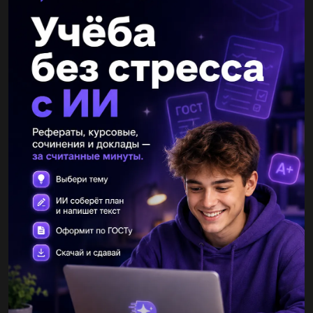
Другие вопросы по теме Математика
gryadkins
05.05.2021 12:54
А) Для украшения сцены к концерту, посвящённому Дню 8
Марта, приготовили 8 упаковок шаров по 25 штуки 5 упа-ковок
шаров по 15 штук. Сколько всего шаров приготовили?...
пупсик145
05.05.2021 12:54
Записуючи число 28 045, пропустили цифру 0. ​...
sdfxcg
05.05.2021 12:55
Решите систему линейных уравнений сложения {х+у=3 {2х-у=6
это Сор )))​...
susovaanastasia
05.05.2021 12:55
3.Найдите известный угол AOM = 126° AOK = 98° И 4 задание
тоде ​...