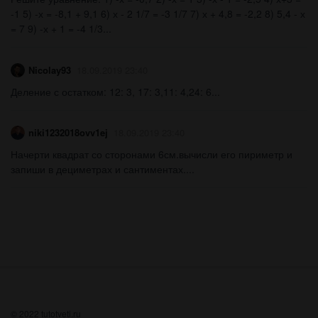
-1 5) -х = -8,1 + 9,1 6) х - 2 1/7 = -3 1/7 7) х + 4,8 = -2,2 8) 5,4 - х
= 7 9) -х + 1 = -4 1/3...
Nicolay93
18.09.2019 23:40
Деление с остатком: 12: 3, 17: 3,11: 4,24: 6...
niki1232018ovv1ej
18.09.2019 23:40
Начерти квадрат со сторонами 6см.вычисли его пириметр и
запиши в дециметрах и сантиментах....
© 2022 tutotveti.ru