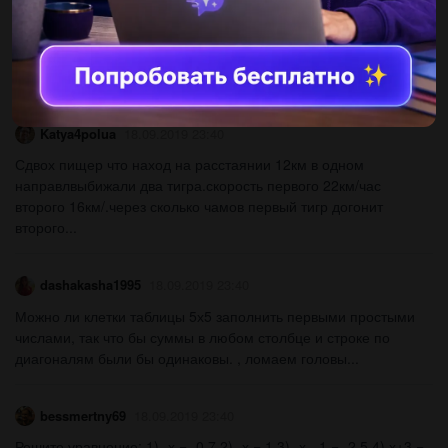
alinachaiun
18.09.2019 23:40
Что делать если опоздал на самолёт?...
Katya4polua
18.09.2019 23:40
Сдвох пищер что наход на расстаянии 12км в одном
направлвыбижали два тигра.скорость первого 22км/час
второго 16км/.через сколько чамов первый тигр догонит
второго...
dashakasha1995
18.09.2019 23:40
Можно ли клетки таблицы 5х5 заполнить первыми простыми
числами, так что бы суммы в любом столбце и строке по
диагоналям были бы одинаковы. , ломаем головы...
bessmertny69
18.09.2019 23:40
Решите уравнение: 1) -х = -0,7 2) -х = 1 3) -х - 1 = -2,5 4) х+3 =