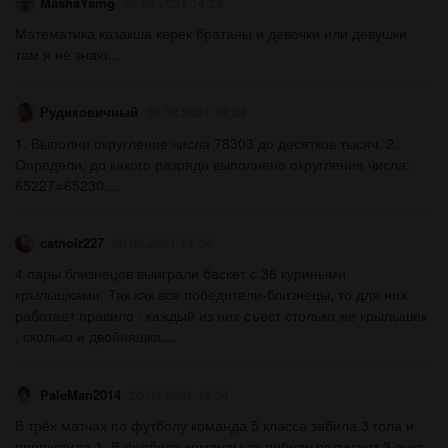
MashaYamg
20.03.2021 14:23
Математика казакша керек братаны и девочки или девушки
там я не знаю...
Рудиковичный
20.03.2021 14:24
1. Выполни округление числа 78303 до десятков тысяч. 2.
Определи, до какого разряда выполнено округление числа:
65227≈65230....
catnoir227
20.03.2021 14:24
4 пары близнецов выиграли баскет с 36 куриными
крылышками. Так как все победители-близнецы, то для них
работает правило : каждый из них съест столько же крылышек
, сколько и двойняшка....
PaleMan2014
20.03.2021 14:24
В трёх матчах по футболу команда 5 класса забила 3 гола и
пропустила 1. В футболе команды за победу получают 3 очка,