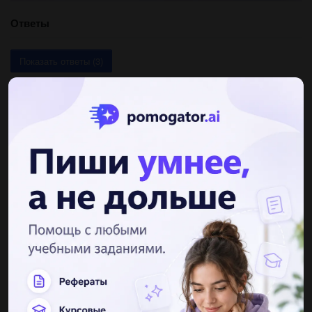
Ответы
Показать ответы (3)
Другие вопросы по теме Математика
soso9
20.03.2021 14:17
V(log, 10 + 4 lg 2- 4) · log, 10 – log2 40...
андрей2096
20.03.2021 14:19