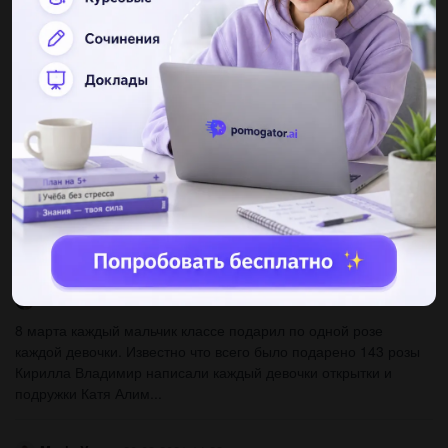
,+ 5550 = 1000000 , + 350000 = 1000000 , + 46720 = 1000000, +
471471 = 1000000, × 10000 = 1000000...
Siyahbeyazask1
20.03.2021 14:22
4) Мастер выложил плиткой комнаты. Сколько квадратных
метров плитки осталось уложить ма- стеру, если площадь всей
комнаты 27 м2 ?...
alisaaaaaa1
20.03.2021 14:22
вычислить площадь криволинейной трапеции ​...
vikakocherzhuk
20.03.2021 14:23
8 марта каждый мальчик классе подарил по одной розе
каждой девочки. Известно что всего было подарено 143 розы
Кирилла Владимир написали каждый девочки открытки и
подружки Катя Алим...