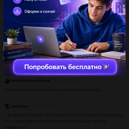
длины найдите площадь прямоугольника​...
1981katerina
15.03.2019 12:53
Укажите наибольшее из чисел m=(2 1/6-1 3/8)•(-48) n=( -5
3/16+4 5/12): 5/24 p=(3,7-8,6)•(-3,1)-5,09...
Dodgesantafe
15.03.2019 12:56
Из 246г шерсти связали две одинаковые шапочки. сколько
граммов пошло на одну шапочку? решите слове ​...
krasnikovanastoyhpaj
15.03.2019 12:56
С, взамен любой сор или соч по любому предмету​...
pomadaa
15.03.2019 12:57
1.из фигур выберите ту,которая имеет a)и центр симметрии,и
ось симметрии; b)ось симметрии,но не имеет центра
симметрии....