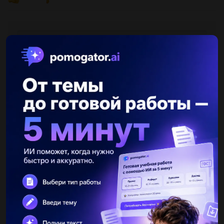
Другие вопросы по теме Математика
ladyalinaELIZ
15.03.2019 12:51
Из павлодара до семей лет ковой автомобиль доежает за 4
часа,а грузовая машины за 5 часов.найдите между
павлодаром между павлодаром и семей,если скорость
грузовой машины на 15 км...
марян7878
15.03.2019 12:52
Ширина прямоугольника равна 18 см что составляет 3/4