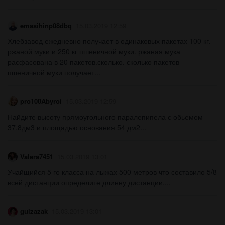
emasihinp08dbq
15.03.2019 12:59
Хлебзавод ежедневно получает в одинаковых пакетах 100 кг.
ржаной муки и 250 кг пшеничной муки. ржаная мука
расфасована в 20 пакетов.сколько. сколько пакетов
пшеничной муки получает...
pro100Abyroi
15.03.2019 12:59
Найдите высоту прямоугольного паралепипела с обьемом
37,8дм3 и площадью основания 54 дм2​...
Valera7451
15.03.2019 13:01
Учайщийся 5 го класса на лыжах 500 метров что составило 5/8
всей дистанции определите длинну дистанции....
gulzazak
15.03.2019 13:01