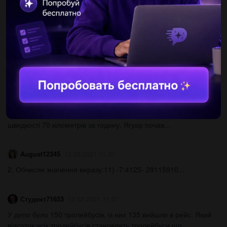
100Выполни деление Состатком.Расположив остатки в
порядке возрастания, ты узнаешь, какназывается наука...
AlinaWinter2015
12.02.2021 11:37
Вычислите: а) 15 + (-8); б) –1,4 + (-3,7); в)-0,8+(-1/5)+1 1/4...
Flexx1337
12.02.2021 11:37
Швидкість бігу ягуара становить 80 кілометрів за годину. Всі
страуси вважаються швидкими бігунами. Вони можуть досягти
швидкості 70 кілометрів за годину. Ягуар почав...
August12345
12.02.2021 11:37
2. Обчисли значення виразу:11) -7:4125- 28115910​...
Студент71653
12.02.2021 11:37
У депо було 150 тролейбуcів, із них 135 вийшли в рейс. Який
відсоток усіх тролейбусів становлять тролейбуси що