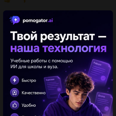
Другие вопросы по теме Математика
361212
12.02.2021 11:37
Объём прямоугольного параллелепипеда равен 1 080 см³, его
длина – 24 см, высота – 9 см. Найдите ширину данного
параллелепипеда (впишите ответ без пробелов и без
единиц...
leryush1
12.02.2021 11:37
1 К 95 3О 104 5И 925 1000557л 705 7 Г 358 10Э 249 2Я 25 047