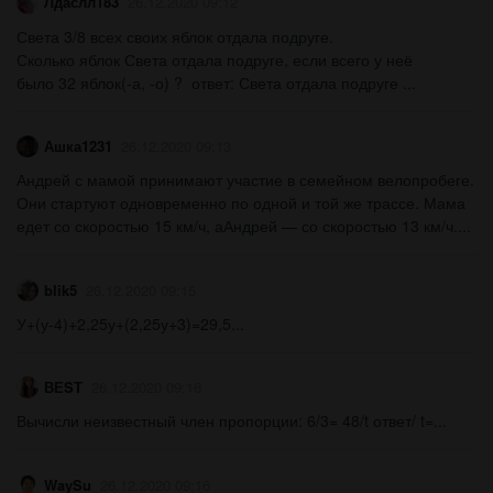
Лдаслл183
26.12.2020 09:12
Света 3/8 всех своих яблок отдала подруге.
Сколько яблок Света отдала подруге, если всего у неё
было 32 яблок(-а, -о) ? ответ: Света отдала подруге ​...
Ашка1231
26.12.2020 09:13
Андрей с мамой принимают участие в семейном велопробеге.
Они стартуют одновременно по одной и той же трассе. Мама
едет со скоростью 15 км/ч, аАндрей — со скоростью 13 км/ч....
blik5
26.12.2020 09:15
У+(у-4)+2,25у+(2,25у+3)=29,5...
ВЕSТ
26.12.2020 09:16
Вычисли неизвестный член пропорции: 6/3= 48/t ответ/ t=...
WaySu
26.12.2020 09:16