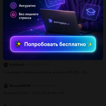
Димасик1111111111
26.12.2020 09:11
F (x) = x^10-5x^7-√x+6 Надо найти ПРОИЗВЕДЕНИЕ
ФУНКЦИИ...
Wenros
26.12.2020 09:12
РЕШИТЕ ДЕНЬ КИДАЮ ЭТУ ЗАДАЧУ,РЕШИТЕ РЕШИТЕ
РЕШИТЕ РЕШИТЕ Коло, т.О –центрОР ⏊ площині кола, MN
належить площині кола. Довести, що прямі РМ і MN
перпендикулярні​​...
KrolKrosh
26.12.2020 09:12
3. выведите общий множитель за скобки 5X+25y - 30= ​...
Милята240106
26.12.2020 09:12
Вычисли 4 5/12-1 1/2:(2 1/6+8/15)•1 4/5​...