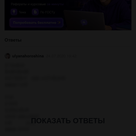
Ответы
ulyanahoroshina
24.07.2020 19:42
x²-7x+6=0
D=49-24=25
x=(7-5)/2=1 или х=(7+5).2=6
корни 1 и 6
x²=4
х²-4=0
(х-2)(х+2)=0
х-2=0 или х+2=0
ПОКАЗАТЬ ОТВЕТЫ
х=2 х=-2
корни -2 и 2