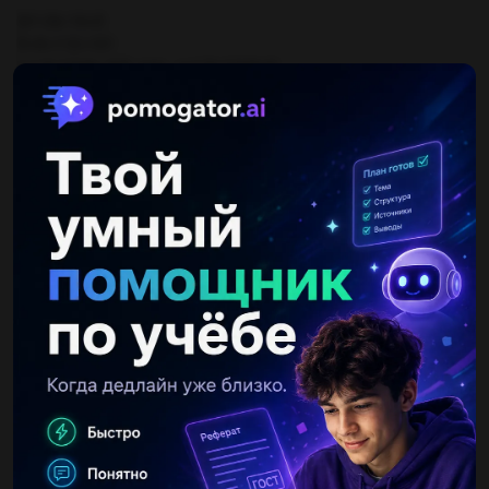
2x²+3x-14=0
D=9+112=121
x=(-3-11)/4=-3,5 или х=(-3+11)/4=2
корни -3,5 и 2
Другие вопросы по теме Математика
nurkenalmazbek
26.12.2020 09:11
решить систему уравнений только Б)...