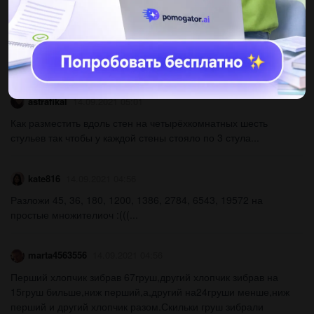
Другие вопросы по теме Математика
astrafikal
14.09.2021 05:01
Как разместить вдоль стен на четырёхкомнатных шесть
стульев так чтобы у каждой стены стояло по 3 стула...
kate816
14.09.2021 04:56
Разложи 45, 36, 180, 1200, 1386, 2784, 6543, 19572 на
простые множителиоч :(((...
marta4563556
14.09.2021 04:56
Перший хлопчик зибрав 67груш,другий хлопчик зибрав на
15груш бильше,ниж перший,а,другий на24груши менше,ниж
перший и другий хлопчик разом.Скильки груш зибрали