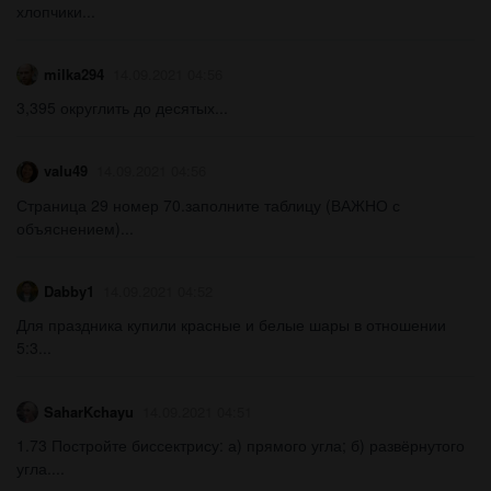
хлопчики...
milka294
14.09.2021 04:56
3,395 округлить до десятых...
valu49
14.09.2021 04:56
Страница 29 номер 70.заполните таблицу (ВАЖНО с
объяснением)...
Dabby1
14.09.2021 04:52
Для праздника купили красные и белые шары в отношении
5:3...
SaharKchayu
14.09.2021 04:51
1.73 Постройте биссектрису: а) прямого угла; б) развёрнутого
угла....