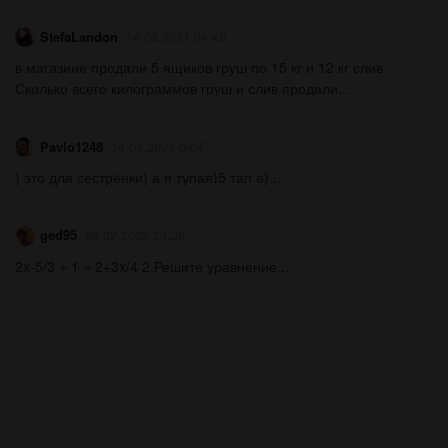
StefaLandon
14.09.2021 04:49
в магазине продали 5 ящиков груш по 15 кг и 12 кг слив
Сколько всего килограммов груш и слив продали...
Pavlo1248
14.09.2021 04:47
) это для сестрёнки) а я тупая)5 тап ә)...
ged95
08.02.2022 23:20
2x-5/3 + 1 = 2+3x/4 2.Решите уравнение...