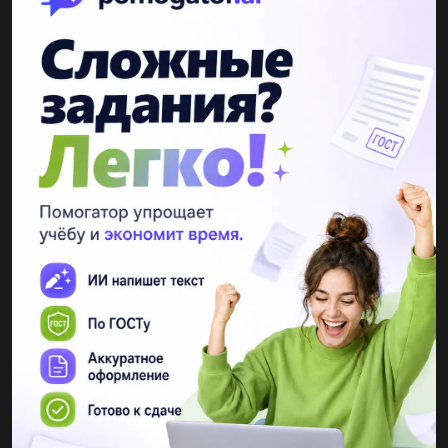
Произведение множителей =0, когда хотя бы 1 из них =0.
а=0
либо
а+5,7=0
ПОКАЗАТЬ ОТВЕТЫ
а= -5,7
либо
а-9=0
а=9.