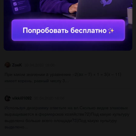
= 90°. Высота ВВ1 равна 2 см. Найти: АВ.3.Постройте
равнобедренный...
saidos1000
30.04.2020 16:06
Elevii din satul Capriana au colectionat pentru Muzeul Satului 428
de obiecte din ceramica, broderii de 2 ori mai putine decit obiecte
din ceramica, prosoape cu 103 mai putine...
ZoeK
30.04.2020 16:06
При каком значении a уравнение −2(ax – 7) + 1 = 3(x – 11)
имеет корень, равный числу 3...
vikki01092
30.04.2020 16:06
Используя диаграмму ответьте на вл Сколько видов злаковых
выращивается в фермерсков хозяйстве?2)Под какую культуру
выделено больше всего площади?3)Под какую культуру
выделено...