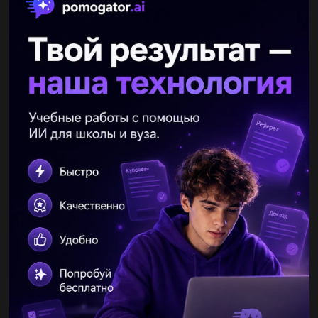
влад2319
30.04.2020 16:04
Я новичок дам много но умоляю правильно. Сделойте...
Іра022
30.04.2020 16:05
Контрольная работа 1.Перерисуйте в тетрадь рисунок .
Проведите через точку C: 1) прямую a, параллельную прямой
m; 2) прямую b, перпендикулярную прямой m. 2. Начертите
произвольный...
torgor2017
30.04.2020 16:05
У трикутнику ABC C=90 градусів,BC=18 см ,tg A=2/3.Знайти
AC?...
незнайка3431
30.04.2020 16:05
Дано: ∠BAD = ∠BCD = 90°, ∠ADB = 15°, ∠BDC = 75° (рис.
4.245). Доказать: AD || ВС.2.В треугольнике ABC ∠C = 60°, ∠B