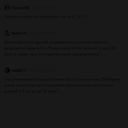
Timon198
19.03.2019 21:23
Заполни пропуски используя числа 3; 14; 17​...
Aldon15
19.03.2019 21:23
Винни-пух и его друзья отправились в путешествие на
воздушном шаре в 9 ч 15 мин. весь полет длился 2 часа 55
мин. в каком часу путешественники приземлились?...
rast2k17
19.03.2019 23:10
Участник лыжного кросса 8 мин шёл со скоростью 250м/мин.с
кокай скоростью он оставшийся путь,если всю дистанцию
длиной в 5 км он за 18 мин?...