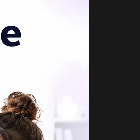
опулярные вопросы
 слушали чудесную лесную музыку.
дчеркнуть главные члены предложения...