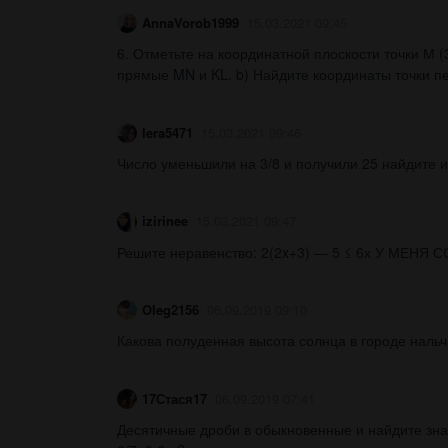
AnnaVorob1999
15.03.2021 09:45
6. Отметьте на координатной плоскости точки М (3;-
прямые MN и KL. b) Найдите координаты точки п
lera5471
15.03.2021 09:46
Число уменьшили на 3/8 и получили 25 найдите и
izirinee
15.03.2021 09:47
Решите неравенство: 2(2x+3) — 5 ≤ 6х У МЕНЯ СОЧ
Oleg2156
06.09.2019 09:10
Какова полуденная высота солнца в городе нальчи
17Стася17
06.09.2019 07:41
Десятичные дроби в обыкновенные и найдите значе