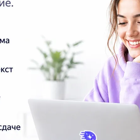
Як
Во
Ук
ге
от
от
85
2.
В 
ос