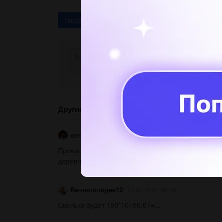
Показать ответы (3)
Другие вопросы по теме Математика
cer7765
15.03.2021 09:45
Прочитайте внимательно текст и выполните зада
деревне Кузьминки. В субботу они собираются съе
Вечноголоден12
15.03.2021 09:45
Сколько будет 150*10+56:87=​...