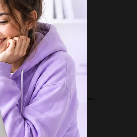
3
 скласти речення про слово Сонце?...
1
просы: 37/59=?, 87/43=? , 63/23=?...
3
ажіть назву запорозької січі за часів
тьманування П.Сагайдачного...
1
ветьте на вопрос Какое значение имеют
сутствие твердой оболочки...
1
*2.5^2 сколько будет и почему, и сколько будет
5^2 и почему...
1
чем отличие капитальных вложений от
новных производственных...
2