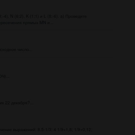
4), N (6;2), K (1;1) и L (8;-6). a) Проведите
ересечения прямых MN и...
сходное число...
)​...
к 22 декабря?...
ние выражений: 8.5-1/3; 4 1/9+1,8; 1/9×0,12;