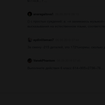
6/7÷0,6 , ? ​...
anaragaitova1
06.09.2019 09:10
() с простых суждений: а: «я занимаюсь музыкой»;
высказывания на естественном языке, соответс
aydinlileman7
06.09.2019 07:44
За смену -215 деталей, это 172%нормы. сколько 
VanekPhantom
06.09.2019 07:45
Выполните действия 6 класс 614×905+2736÷76​...