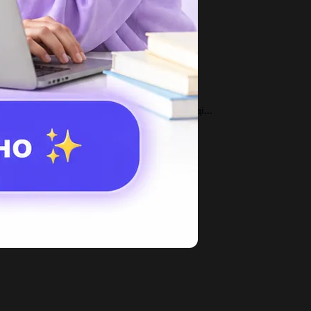
актическая работа: ТЕ 1. Проанализируйте
агмент романа с начала...
3
тавить где красной чертой подчёркнуто​...
3
ір-роздум проблема вибору у світовій баладі​...
1