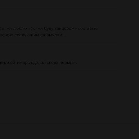
 в: «я люблю »; с: «я буду танцором» составьте
твующие следующим формулам:...
деталей токарь сделал сверх нормы...