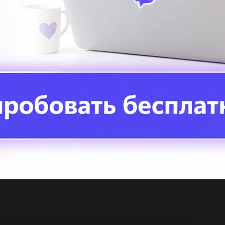
Пр
фр
вс
Тв
ния 1—5. (2134Миша летом отдыхает у дедушки в
з-дить на велосипедах в село...