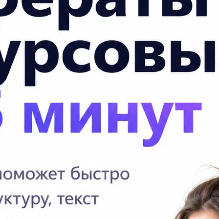
 номер 4)
П
Мы
По