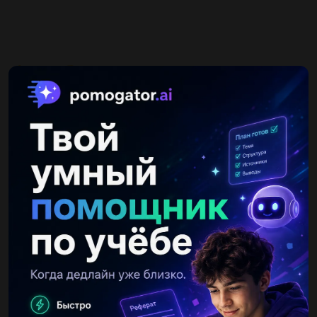
Другие вопросы по теме Математика
андрей100500ый
05.05.2020 09:56
Даны точки А(-2;3 ) и точка В (-6;-5 ). Найди координату
середины отрезка АВ , точку С...