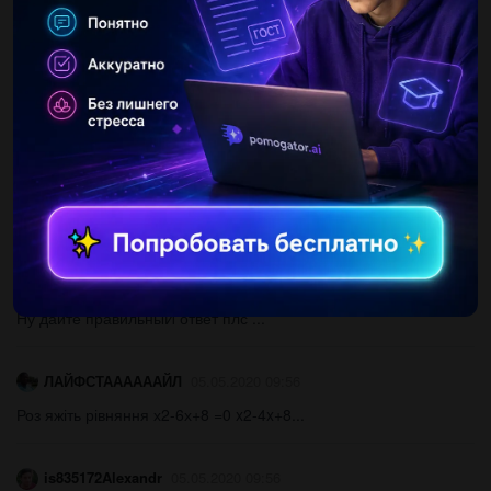
vasilinabv
05.05.2020 09:56
А) Урожайность картофеля у двух фермеров Одинаковая.
ОниСобрали вместе 450 т. Какова урожайность картофеля (т/
га)если у одного из них было засажено 8 га, а у другого —
10га? Можно...
sonyachibineva
05.05.2020 09:56
Какие фильмы можно посмотреть? ​...
jihope69
05.05.2020 09:56
Ну даите правильныЙ ответ плс ​...
ЛАЙФСТААААААЙЛ
05.05.2020 09:56
Роз яжіть рівняння х2-6х+8 =0 x2-4x+8​...
is835172Alexandr
05.05.2020 09:56