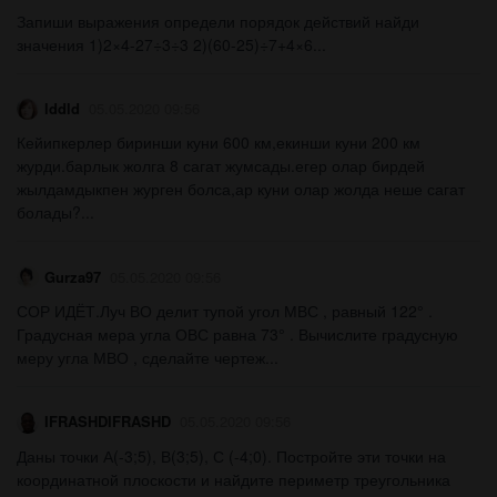
Запиши выражения определи порядок действий найди
значения 1)2×4-27÷3÷3 2)(60-25)÷7+4×6​...
lddld
05.05.2020 09:56
Кейипкерлер биринши куни 600 км,екинши куни 200 км
журди.барлык жолга 8 сагат жумсады.егер олар бирдей
жылдамдыкпен журген болса,ар куни олар жолда неше сагат
болады?...
Gurza97
05.05.2020 09:56
СОР ИДЁТ.Луч ВО делит тупой угол МВС , равный 122° .
Градусная мера угла ОВС равна 73° . Вычислите градусную
меру угла МВО , сделайте чертеж​...
IFRASHDIFRASHD
05.05.2020 09:56
Даны точки А(-3;5), В(3;5), С (-4;0). Постройте эти точки на
координатной плоскости и найдите периметр треугольника