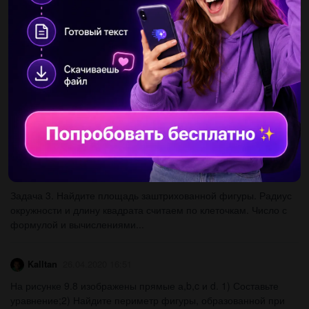
Kamilkamilka222
26.04.2020 17:07
В первой корзине было в 3 раза больше яблок, чем во второй.
После того как из первой корзины взяли 20 яблок, а во вторую
корзину добавили 14, яблок в корзинах стало...
lei123
26.04.2020 16:50
За до цифр 2,0,5, запиши всі можливі двоцифрові числа, що
діляться на 2 без остачі?...
kristail2003101979
26.04.2020 16:50
Задача 3. Найдите площадь заштрихованной фигуры. Радиус
окружности и длину квадрата считаем по клеточкам. Число с
формулой и вычислениями...
Kalltan
26.04.2020 16:51
На рисунке 9.8 изображены прямые а,b,c и d. 1) Составьте
уравнение;2) Найдите периметр фигуры, образованной при