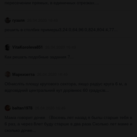
пересечении прямых, в единичных отрезках.​...
гузаля
26.04.2020 16:49
решить в столбик примеры3,24:0,64,96:0,824,804:4,77​...
VitaKoroleva851
26.04.2020 16:49
Как решать подобные задания ?​...
Маркизетта
26.04.2020 16:49
Обчисліть площу кругового сектора, якщо радіус круга 6 м, а
відповідний центральний кут дорівнює 60 градусів...
baltan1978
26.04.2020 16:49
Мама говорит дочке 《Восемь лет назад я былы старше тебя в
6 раз, а через 8лет буду старше в два раза Сколько лет маме и
сколько дочке...