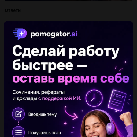
Ответы
Показать ответы (3)
Другие вопросы по теме Математика
gerty1000
26.04.2020 17:07
Рита приехала к бабушке в 9.15.55 минут она пила чай,25
минут она поливала капусту,2/4часа собирала ягоды,3/10
полола свеклу,1 час 26 минут читала книгу,1/2 загарала,а...