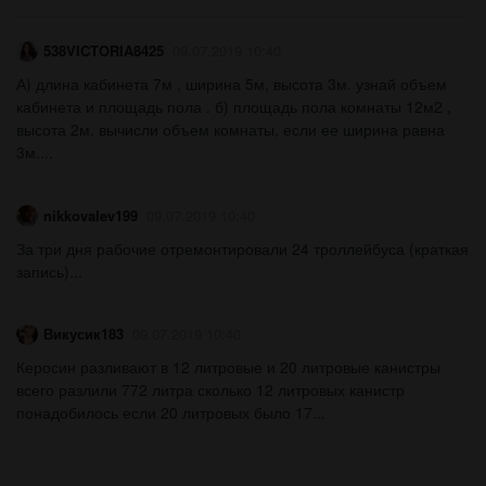
538VICTORIA8425
09.07.2019 10:40
А) длина кабинета 7м , ширина 5м, высота 3м. узнай объем
кабинета и площадь пола . б) площадь пола комнаты 12м2 ,
высота 2м. вычисли объем комнаты, если ее ширина равна
3м....
nikkovalev199
09.07.2019 10:40
За три дня рабочие отремонтировали 24 троллейбуса (краткая
запись)...
Викусик183
09.07.2019 10:40
Керосин разливают в 12 литровые и 20 литровые канистры
всего разлили 772 литра сколько 12 литровых канистр
понадобилось если 20 литровых было 17...