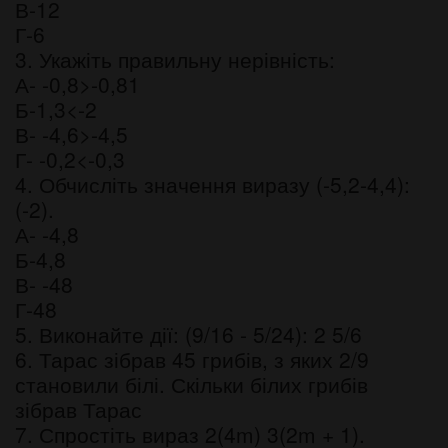
В-12
Г-6
3. Укажіть правильну нерівність:
А- -0,8>-0,81
Б-1,3<-2
В- -4,6>-4,5
Г- -0,2<-0,3
4. Обчисліть значення виразу (-5,2-4,4):
(-2).
А- -4,8
Б-4,8
В- -48
Г-48
5. Виконайте дії: (9/16 - 5/24): 2 5/6
6. Тарас зібрав 45 грибів, з яких 2/9
становили білі. Скільки білих грибів
зібрав Тарас
7. Спростіть вираз 2(4m) 3(2m + 1).