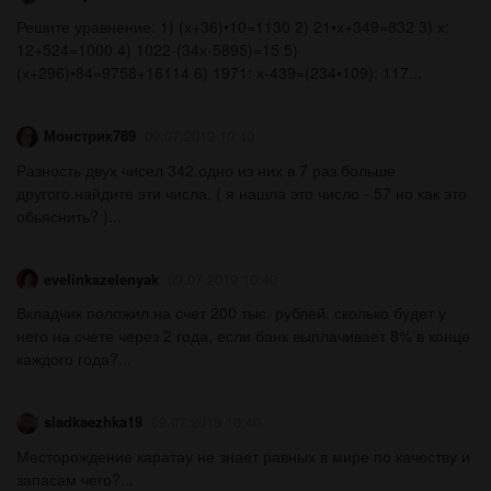
Решите уравнение: 1) (х+36)•10=1130 2) 21•х+349=832 3) х:
12+524=1000 4) 1022-(34х-5895)=15 5)
(х+296)•84=9758+16114 6) 1971: х-439=(234•109): 117...
Монстрик789
09.07.2019 10:40
Разность двух чисел 342.одно из них в 7 раз больше
другого.найдите эти числа. ( я нашла это число - 57 но как это
обьяснить? )...
evelinkazelenyak
09.07.2019 10:40
Вкладчик положил на счет 200 тыс. рублей. сколько будет у
него на счете через 2 года, если банк выплачивает 8% в конце
каждого года?...
sladkaezhka19
09.07.2019 10:40
Месторождение каратау не знает равных в мире по качеству и
запасам чего?...