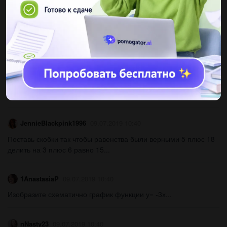
Другие вопросы по теме Математика
atleti09oz3yfh
09.07.2019 10:40
Вчетырех одинаковых домах 20 подъездов.сколько подъездов
в 9 ти таких как правильно написать?...
JennieBlackpink1996
09.07.2019 10:40
Поставь скобки так чтобы равенства были верными 5 плюс 18
делить на 3 плюс 6 равно 15...
1AnastasiaP
09.07.2019 10:40
Изобразите схематично график функции у= -3х...
nNasty23
09.07.2019 10:40