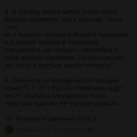
8. В одному вагоні метро їхало вдвічі
більше пасажирів, ніж у другому. Після
того
як з першого вагона вийшли 6 пасажирів,
а в другий зайшли 8 пасажирів,
з'ясувалося, що кількість пасажирів в
обох вагонах однакова. Скільки пасажи
рів їхало в другому вагоні спочатку?
9. Позначте на координатній площині
точки F(-1; 2) 1 P(3;-2). Проведіть відрі
пок Р. Знайдіть координати точки
перетину відрізка РР з віссю ординат.
10. Розв'яжіть рівняння ||х|-3-2.
SergeSaenko
3 31.05.2023 13:03
6