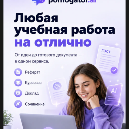
Afon7
10.08.2019 23:20
Выпишите выражение в которых сложение и вычитание можно
выполнить в каждом разряде без перехода через разряд; 475-
147=,481-237=,276+542=,649+223=,234+458=,867-624=,748-
439=,873-660=,461+237=,256+542=,562+344=,982-218=...
Лейла011
10.08.2019 23:20
Масса трех одинаковых корзин со 69 килограмм 600 грамм
найди массу сливы в каждой корзине если масса пустой
корзины 1 килограмм 200 грамм...
saschaalexandrova
10.08.2019 23:20
Выражения и решите, (-4//11)*22x (-7//18)*(-27x) (// -
горизонтальная чёрточка, ну дробь)...
LisuNYfka3
10.08.2019 23:20