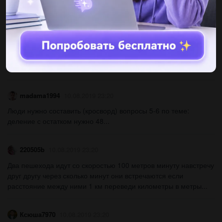
Кай косындыларды көбейтумен алмаствруга болатынын
белгіле а)17+37+27. б)1+11+11. с)12+12+12. д)7+4+8...
karalina200215
10.08.2019 23:20
За перевозку мебели заплатили 600руб, что составило 8 %.
сколько рублей заплатили за мебель?...
madama1994
10.08.2019 23:20
Люди нужно составить (кросворд) вопросы 5-6 по теме:
деление с остатком нужно 48...
220505b
10.08.2019 23:20
Два пешехода идут со скоростью 100 метров минуту навстречу
друг другу через сколько минут они встречаются если
расстояние между ними 1 км переведи километры в метры...
Ксюша7970
10.08.2019 23:20