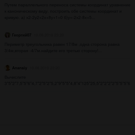
Путем параллельного переноса системы координат уравнение
к каноническому виду. построить обе системы координат и
кривую. а) х2-2у2+2х+8у+1=0 б)у=-2х2-8х+5...
Георгий07
10.08.2019 23:20
Периметр треугольника равен 17/8м ,одна сторона равна
3/4м,вторая -4/7м.найдите его третью сторону!...
Anansiy
10.08.2019 23:20
Вычислите
3*5*2*7,5*5*6*4,7*2*5*2*5,2*9*5*5*4,8*4*125*25,5*2*2*2*2*5*5*5*6...