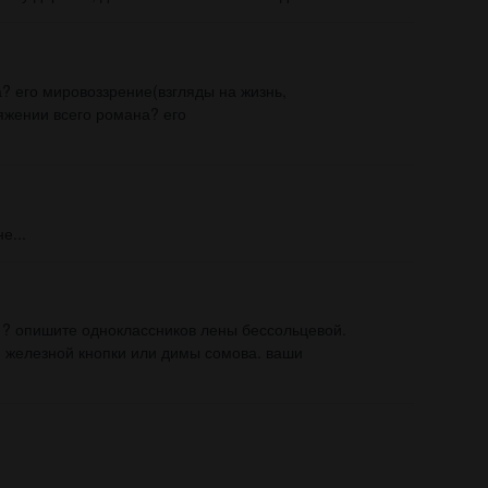
? его мировоззрение(взгляды на жизнь,
яжении всего романа? его
е...
 ? опишите одноклассников лены бессольцевой.
 железной кнопки или димы сомова. ваши