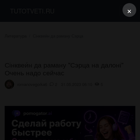
×
TUTOTVETI.RU
Литература
Сінквеи́н да раману Сэрца
Сінквеи́н да раману "Сэрца на далоні"
Очень надо сейчас
romanovegorka6
2 31.05.2023 06:10
5