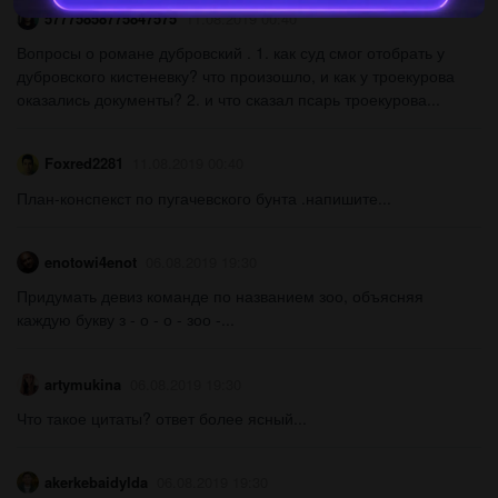
57775858775847575
11.08.2019 00:40
Вопросы о романе дубровский . 1. как суд смог отобрать у
дубровского кистеневку? что произошло, и как у троекурова
оказались документы? 2. и что сказал псарь троекурова...
Foxred2281
11.08.2019 00:40
План-конспекст по пугачевского бунта .напишите...
enotowi4enot
06.08.2019 19:30
Придумать девиз команде по названием зоо, объясняя
каждую букву з - о - о - зоо -...
artymukina
06.08.2019 19:30
Что такое цитаты? ответ более ясный...
akerkebaidylda
06.08.2019 19:30