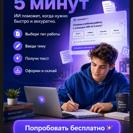
Как я понимаю смысл высказывания лучше бедным быть с
честью, чем богатым без чести...
qqqlw0
11.08.2019 00:40
Сочинение на тему: мы в ответеза тех,кого приручили...
masynchic
11.08.2019 00:40
Сочинение про о романе дубровский...
далекоотсолнца
11.08.2019 00:40
Напишите эпиграмму на друзей(про плохие качества
человека)!...
дарья1644
11.08.2019 00:40
Составить план рассказа о владимире дубровском...