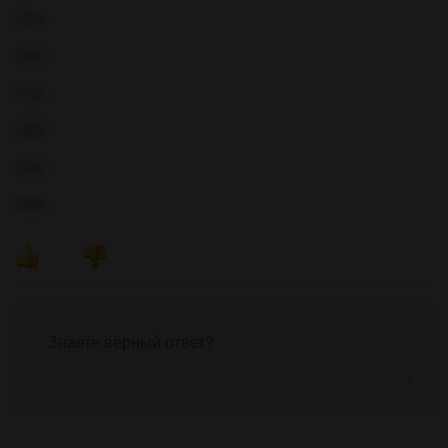
15)а
16)б
17)в
18)б
19)в
20)б