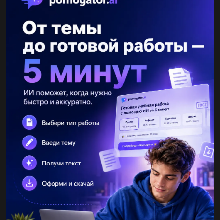
2б
3в
4а
5в
6б
7в
8а
9в
10б
11а
ПОКАЗАТЬ ОТВЕТЫ
12б
13а