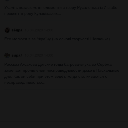
Укажіть позасюжетні елементи з твору Русалонька із 7-в або
прокляття роду Кулаківських​...
вёдра
10.04.2020 14:00
Есе молюся я за Україну (на основі творчості Шевченка) ​...
вира7
10.04.2020 14:00
Рассказ Аксакова Детские годы багрова-внука во Серёжа
замечает проявления несправедливости даже в Пасхальные
дни. Как он себя при этом ведёт, когда сталкиваются с
несправедливостью.​...