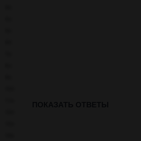
3)в
4)а
5)в
6)б
7)в
8)а
9)в
10)б
11)а
ПОКАЗАТЬ ОТВЕТЫ
12)б
13)а
14)в