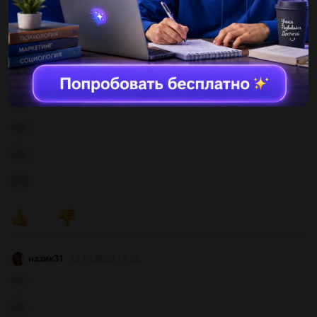
14в
15а
16б
17в
18б
19в
20б
назик31
13.10.2020 19:59
1)а
2)б