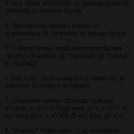
3. Что такое амброзия: а) приключение б)
лимонад в) напиток богов
4. Против кого воевал Ахилл: а)
Агамемнона б) Патрокла в) жреца Хриса
5. В какой поэме описываются события
Троянской войны: а) “Одиссея” б) “Олимп”
в) “Илиада”
6. Как зовут бога кузнечного ремесла: а)
Аполлон б) Гефест в) Геракл
7. Создание поэмы “Илиада” учёные
относят к: а) Х (10-му) веку до н.э. б) V (5-
му) веку до н.э. в) VIII (8-му) веку до н.э.
8. “Илиада” повествует о: а) последних