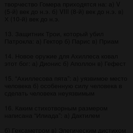
творчество Гомера приходятся на: а) V
(5-й) век до н.э. б) VIII (8-й) век до н.э. в)
Х (10-й) век до н.э.
13. Защитник Трои, который убил
Патрокла: а) Гектор б) Парис в) Приам
14. Новое оружие для Ахиллеса ковал
этот бог: а) Дионис б) Аполлон в) Гефест
15. “Ахиллесова пята”: а) уязвимое место
человека б) особенную силу человека в
сделать человека неуязвимым
16. Каким стихотворным размером
написана “Илиада”: а) Дактилем
б) Гексаметром в) Элегическим дистихом