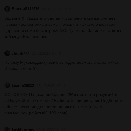
Евгений112576
23.12.2020 10:12
Задание 3. Укажите сходства и различия в сказке братьев
Гримм «Белоснежка и семь гномов» и «Сказке о мертвой
царевне и семи богатырях» А.С. Пушкина. Запишите ответы в
таблицу.«Белоснежка...
zhurik777
23.12.2020 10:13
Почему Мухамедшаху было выгодно держать в работниках
Ильяса с женой?...
jasmin20052
23.12.2020 10:13
ОСНОВНОe НаписанииЗадание 2Рассмотрите рисунки1 и
2.Подумайте, о чем они? Выберите одинрисунок. Подберите
общее название для негои напишите текст (объем
письменной работы90-120 слов),...
LevMuronov
10.04.2020 14:00