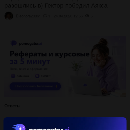
разошлись в) Гектор победил Аякса
Eleonora20061
1 24.04.2020 12:56
5
Ответы
tanyat2003
13.10.2020 19:59
1а