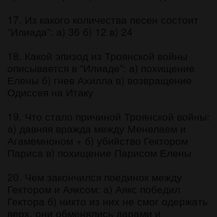
17. Из какого количества песен состоит
“Илиада”: а) 36 б) 12 в) 24
18. Какой эпизод из Троянской войны
описывается в “Илиаде”: а) похищение
Елены б) гнев Ахилла в) возвращение
Одиссея на Итаку
19. Что стало причиной Троянской войны:
а) давняя вражда между Менелаем и
Агамемноном + б) убийство Гектором
Париса в) похищение Парисом Елены
20. Чем закончился поединок между
Гектором и Аяксом: а) Аякс победил
Гектора б) никто из них не смог одержать
верх, они обменялись дарами и