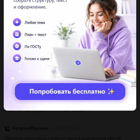
Другие вопросы по теме Литература
nastya66669
02.12.2021 21:19
12-84:6•3=??? 15-15•6•4=??? 29-24•3•5=??? 190+39-
84+235•6=??? 16•3-24•7=??? (13-44)•(27-47)=??? Решите...
artemterebenin
02.12.2021 21:19
Анализ стихотварние о тигре говарящий...
tarantilla
02.12.2021 21:20
Яким постає Струдж на початку твору??...
КатаринаВаулина
02.12.2021 21:22
Поясніть присутність нечистої сили в художньому світі М.