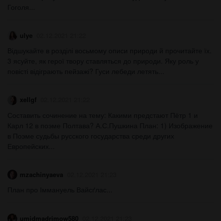
Гоголя...
ulye
02.12.2021 21:22
Відшукайте в розділі восьмому описи природи й прочитайте їх.
3 ясуйте, як герої твору ставляться до природи. Яку роль у
повісті відіграють пейзажі? Гуси лебеди летять...
xellgf
02.12.2021 21:22
Составить сочинение на тему: Какими предстают Пётр 1 и
Карл 12 в поэме Полтава? А.С.Пушкина План: 1) Изображение
в Поэме судьбы русского государства среди других
Европейских...
mzachinyaeva
02.12.2021 21:23
План про Іммануель Вайсґлас...
umidmadrimow580
02.12.2021 21:23