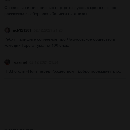
Словесные и живописные портреты русских крестьян» (по
рассказам из сборника «Записки охотника»...
nick121201
02.12.2021 21:23
Ребят Напишите сочинение про Фамусовское общество в
комедии Горе от ума на 100 слов...
Foxamel
02.12.2021 21:24
Н.В.Гоголь «Ночь перед Рождеством» Добро побеждает зло...
© 2022 tutotveti.ru