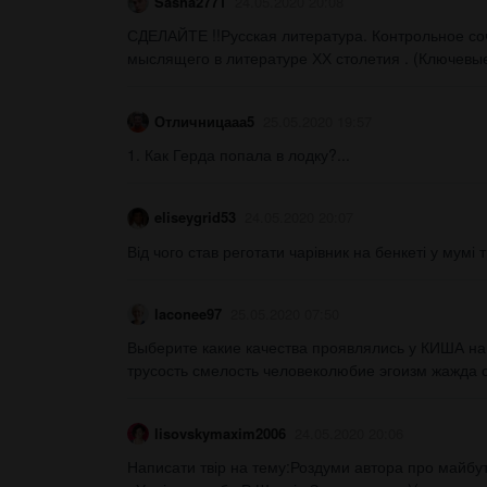
Sasha2771
24.05.2020 20:08
СДЕЛАЙТЕ !!Русская литература. Контрольное с
мыслящего в литературе ХХ столетия . (Ключевые 
Отличницааа5
25.05.2020 19:57
1. Как Герда попала в лодку?...
eliseygrid53
24.05.2020 20:07
Від чого став реготати чарівник на бенкеті у мумі т
laconee97
25.05.2020 07:50
Выберите какие качества проявлялись у КИША на
трусость смелость человеколюбие эгоизм жажда с
lisovskymaxim2006
24.05.2020 20:06
Написати твір на тему:Роздуми автора про майбу