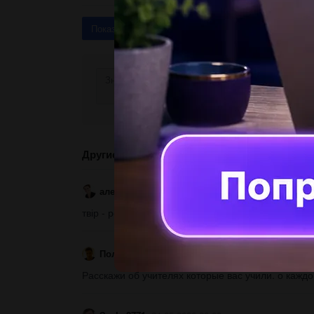
Показать ответы (3)
Другие вопросы по теме Литература
алеся678
24.05.2020 20:08
твір - роздум на тему Жанрова різноманітність гу
ПолинаАпгрейт
24.05.2020 20:07
Расскажи об учителях которые вас учили. о каждом 