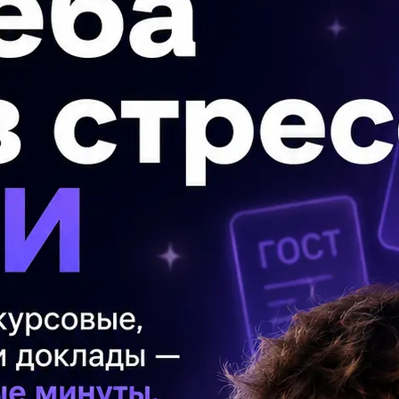
у Глозовому
П
Вк
ци