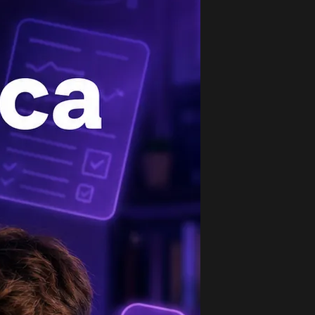
опулярные вопросы
лад населения сша в развитие мировой
вилизации...