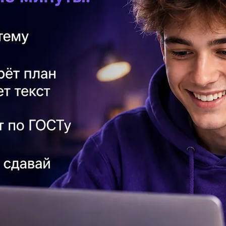
Пл
16
Чи
ст
Ре
Ук
ве
По
4.
Пр
ра