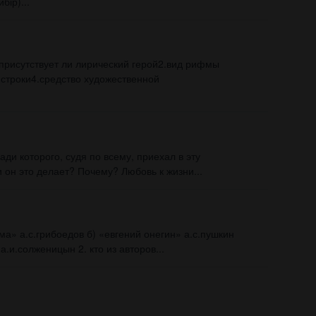
ір)​...
.присутствует ли лирический герой2.вид рифмы
 строки4.средство художественной
ади которого, судя по всему, приехал в эту
он это делает? Почему? Любовь к жизни...
ма» а.с.грибоедов б) «евгений онегин» а.с.пушкин
а.и.солженицын 2. кто из авторов...