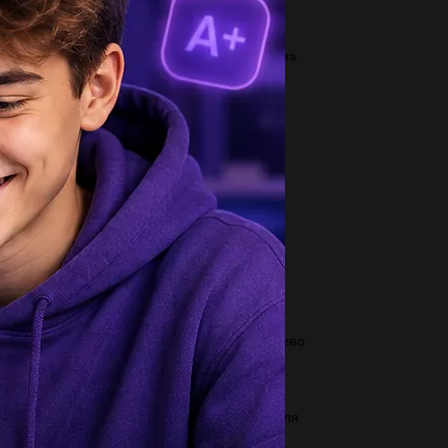
1
ощадь боковой поверхности цилиндра равна
п , а диаметр основания равен 9...
2
м на вашу думку пояснити зневажливе
авлення платона и савки до солдат, яки...
1
шить уравнение 29,1-(х+7,08)=6-4,357...
3
ажите ряд, в котором указанные названия
ществ, оба из которых вступают в...
2
дсолнечник это 1. трава 2. кустарник 3. дерево
 кустарничек...
3
имеры полезных ископаемых характерно для
внины, для горных районов ​...