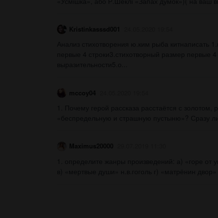
«Усмішка», або Р.Шеклі «Запах думок»)( на ваш виб
Kristinkasssd001
24.05.2020 19:54
Анализ стихотворения ю.ким рыба китнаписать 1
первые 4 строки3.стихотворный размер первые 4
выразительности5.о...
mccoy04
24.05.2020 19:54
1. Почему герой рассказа расстаётся с золотом, р
«беспредельную и страшную пустыню»? Сразу ли 
Maximus20000
29.07.2019 11:30
1. определите жанры произведений: а) «горе от у
в) «мертвые души» н.в.гоголь г) «матрёнин двор» 