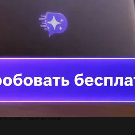
Ма
по
Вс
вы
1.
ци
мористичних творів РЕБЯТА...
по немногу .какие оги нужно!​...