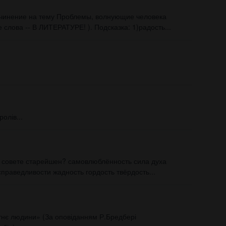
очинение на тему Проблемы, волнующие человека
слова -- В ЛИТЕРАТУРЕ! ). Подсказка: 1)радость...
ролів...
 совете старейшен? самовлюблённость сила духа
праведливости жадность гордость твёрдость...
тнє людини» (За оповіданням Р.Бредбері