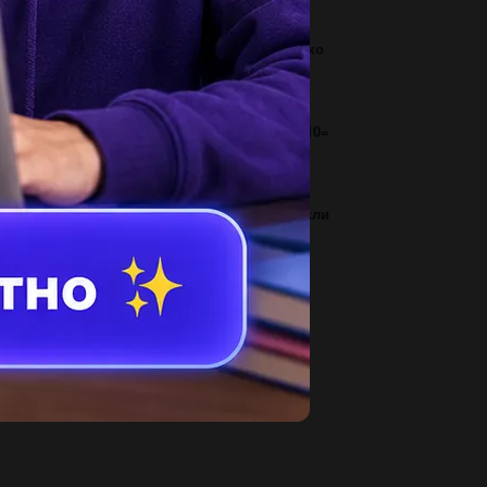
1
сса одного метра рельса равна 32 кг. сколько
надобится железнодорожных вагонов...
2
е выполни умножение: 8,5⋅6= вычисли: 5,7⋅10=
числи произведение чисел 456,4...
3
 примеры, исходя из следующих условий. если
фры: а) имеет центральную симметрию,...
2