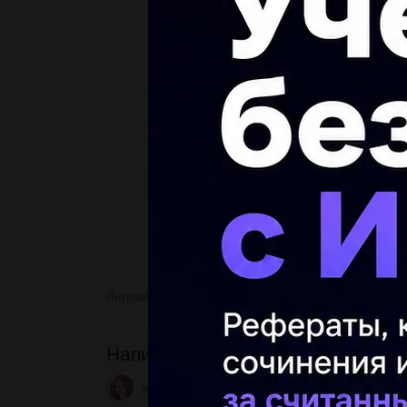
Литература
Написати листа гумористу Павлу
Написати листа гумористу Павл
myster2
3 31.05.2023 10:05
1