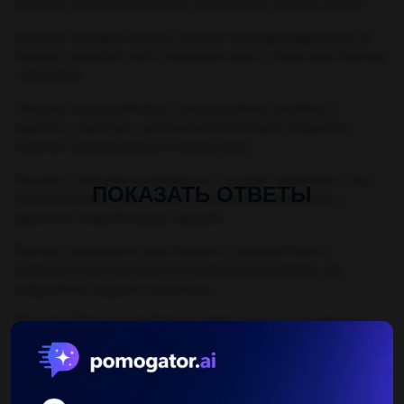
сильного лева по імені Акела, який очолює лев'яче плем'я.
Ліонхарт, як лідер племені, бере на себе відповідальність за
безпеку і добробут своїх товаришів, веде їх через різні пригоди
і небезпеки.
Тимошка, молодший брат, також проявляє сміливість і
мужність у своїх діях, допомагаючи Ліонхарту управляти
плем'ям і забезпечувати їх спільну мету.
Ліонхарт і Тимошка зустрічаються з іншими тваринами в лісі,
ПОКАЗАТЬ ОТВЕТЫ
такими як вовки, сови, лисиці, з якими вони вступають у
відносини співробітництва і дружби.
Ліонхарт, виявляючи свою мудрість і лідерські якості,
розробляє план для захисту племені від небезпеки, яку
представляє людське поселення.
Ліонхарт і Тимошка приймають важке рішення про втечу зі
своєї землі, щоб уникнути загибелі племені під людським
наступом.
Після втечі, Ліонхарт і Тимошка знаходять нове притулок у