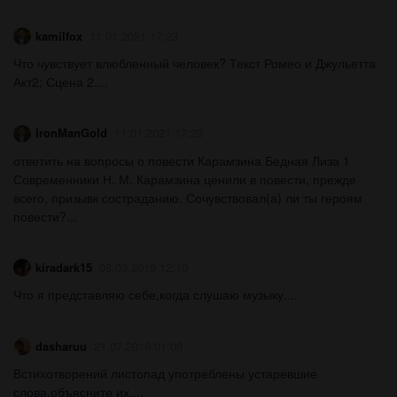
kamilfox
11.01.2021 17:23
Что чувствует влюбленный человек? Текст Ромео и Джульетта
Акт2; Сцена 2....
IronManGold
11.01.2021 17:23
ответить на вопросы о повести Карамзина Бедная Лиза 1
Современники Н. М. Карамзина ценили в повести, прежде
всего, призывк состраданию. Сочувствовал(а) ли ты героям
повести?...
kiradark15
08.03.2019 12:10
Что я представляю себе,когда слушаю музыку....
dasharuu
21.07.2019 01:00
Встихотворений листопад употреблены устаревшие
слова.объясните их....