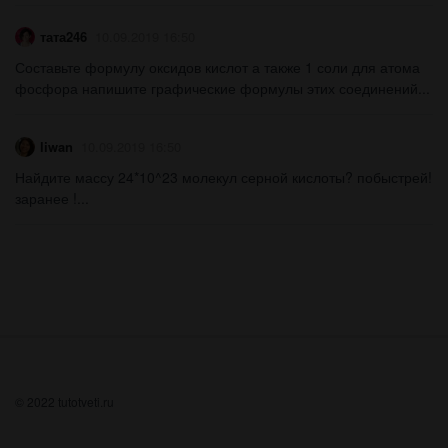
тата246
10.09.2019 16:50
Составьте формулу оксидов кислот а также 1 соли для атома
фосфора напишите графические формулы этих соединений...
liwan
10.09.2019 16:50
Найдите массу 24*10^23 молекул серной кислоты? побыстрей!
заранее !...
© 2022 tutotveti.ru