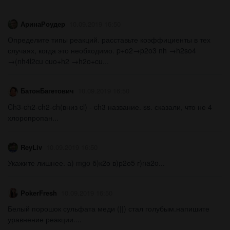
АринаРоудер
10.09.2019 16:50
Определите типы реакций. расставьте коэффициенты в тех
случаях, когда это необходимо. p+o2→p2o3 nh →h2so4
→(nh4l2cu cuo+h2 →h2o+cu...
БатонБагетович
10.09.2019 16:50
Ch3-ch2-ch2-ch(вниз cl) - ch3 название. ss. сказали, что не 4
хлоропропан...
ReyLiv
10.09.2019 16:50
Укажите лишнее. а) mgo б)к2о в)р2о5 г)na2o...
PokerFresh
10.09.2019 16:50
Белый порошок сульфата меди (||) стал голубым.напишите
уравнение реакции....