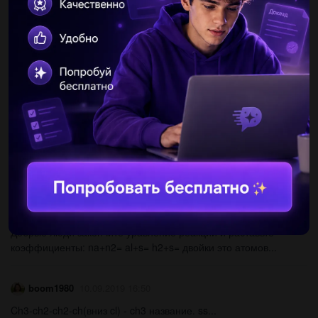
Другие вопросы по теме Химия
Qmpzaslk
10.09.2019 16:50
Если в 180гр воды растворить 20гр поваренной соли,чему
будет равна процентная концентрация раствора? !...
MoonLoveYou
10.09.2019 16:50
Как установить соответствие между so2+ 02 → so3...
manilipitaozk746
10.09.2019 16:50
Добрые люди закончите уравнение реакций и раставьте
коэффициенты: na+n2= al+s= h2+s= двойки это атомов...
boom1980
10.09.2019 16:50
Ch3-ch2-ch2-ch(вниз cl) - ch3 название. ss...