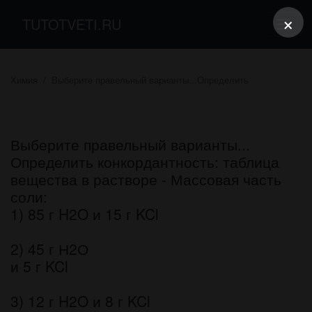
×
TUTOTVETI.RU
Химия
Выберите правельный варианты...Определить
Выберите правельный варианты...
Определить конкордантность: таблица
вещества в растворе - Массовая часть
соли:
1) 85 г H2O и 15 г KCl
2) 45 г Н2О
и 5 г KCl
3) 12 г H2O и 8 г KCl