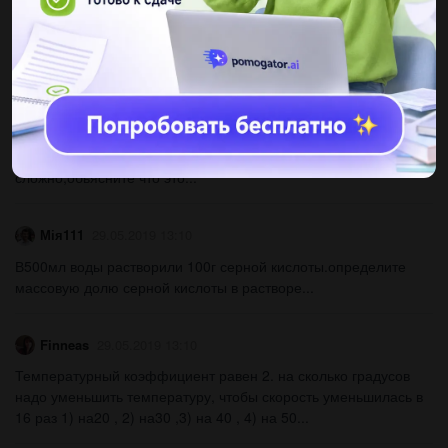
Изобразите схемы электронного строения атомов
углерода,кремния,хлора и фтора...
ещКеРе11
29.05.2019 13:10
1)из данного перечня выберите: а)смеси. б)индивидуальные
вещества. водород,воздух,дистиллированая
вода,нефть,сахар,поваренная соль,медь,гранит. и ,если не
сложно,обьясните что это...
Мія111
29.05.2019 13:10
В500мл воды растворили 100г серной кислоты.определите
массовую долю серной кислоты в растворе...
Finneas
29.05.2019 13:10
Температурный коэффициент равен 2. на сколько градусов
надо уменьшить температуру, чтобы скорость уменьшилась в
16 раз 1) на20 , 2) на30 ,3) на 40 , 4) на 50...