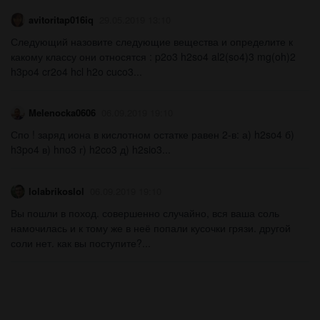
avitoritap016iq
29.05.2019 13:10
Следующий назовите следующие вещества и определите к
какому классу они относятся : p2o3 h2so4 al2(so4)3 mg(oh)2
h3po4 cr2o4 hcl h2o cuco3...
Melenocka0606
06.09.2019 19:10
Спо ! заряд иона в кислотном остатке равен 2-в: а) h2so4 б)
h3po4 в) hno3 г) h2co3 д) h2sio3...
lolabrikoslol
06.09.2019 19:10
Вы пошли в поход. совершенно случайно, вся ваша соль
намочилась и к тому же в неё попали кусочки грязи. другой
соли нет. как вы поступите?...