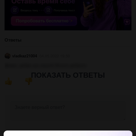
Ответы
vladkaz21004
04.05.2022 19:50
Дякую. добре що нашла! Всього доброго
ПОКАЗАТЬ ОТВЕТЫ