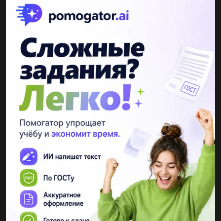
Другие вопросы по теме Химия
Gummanitarii
13.12.2021 17:13
2. Рассмотрите отношение FeO, Fe,03, Fe,0, к соляной
кислоте. Напишите уравнения реакций....
ApuCTokpaT1
13.12.2021 17:13
Вкажіть назву карбонової кислоти для проведення внутрішньо
молекулярного дегідратації...
mariannabatman
29.05.2019 13:10
Соснованиями 1.с щелочами h2so4+naoh=nahso4+?
h2so4+2naoh+na2so4+? 2.с нерастворимыми
h2so4+cu(oh)2=...
10alinka01
29.05.2019 13:10