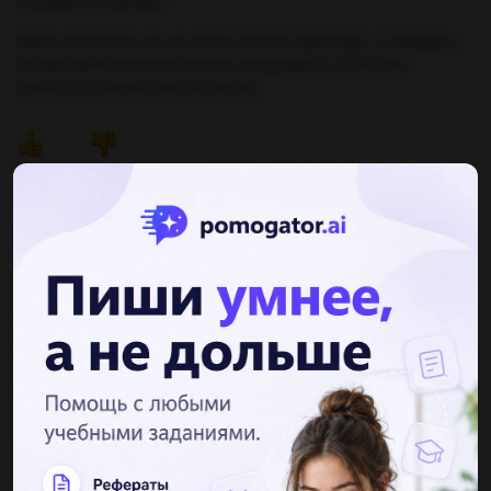
Варто зазначити, що це лише загальні приклади, і в окремих
умовах деякі речовини можуть взаємодіяти з СО2 або
підлягати спеціальним процесам.
Другие вопросы по теме Химия
arseniy0114
19.06.2019 20:40
Чему равен: 1. заряд комплексного иона, 2. степень
окисления, 3. координационное число, сурьмы в соединениях: