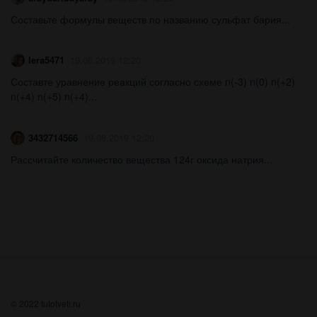
Составьте формулы веществ по названию сульфат бария...
lera5471
19.08.2019 12:20
Составте уравнение реакций согласно схеме n(-3) n(0) n(+2)
n(+4) n(+5) n(+4)...
3432714566
19.08.2019 12:20
Рассчитайте количество вещества 124г оксида натрия...
© 2022 tutotveti.ru