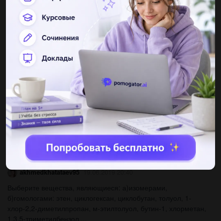
[pbsbbr6], k[sbcl6], na[sb(so4)2] 4 уравнения диссоциации
этих...
dimasikbervino
19.06.2019 20:40
При какой концентрации ионов cu2+ моль/л значение
потенциала медного электрода становиться равным
стандартному потенциалу водородного электрода...
Tania1236
19.06.2019 20:40
На закон эквивалентов: сера образует хлориды scl2 и s2cl2.
эквивалентная масса серы в scl2 равна 16 г/моль. какова
эквивалентна масса серы в s2cl2?...
akhmedkhatataev95
19.06.2019 20:40
Выберите вещества, являющиеся: а)изомерами,
б)гомологами: этен, циклогексан, циклобутан, толуол, 1-
хлор-2,2-диметилпропан, м-этилтолуол, бутин-1, хлорметан,
1,3,5-триметилбензол,...