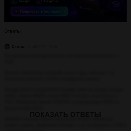
Ответы
Синтол
31.05.2023 15:40
Ось декілька прикладів речовин, які зазвичай не реагують з
СО2:
Метали: Наприклад, алюміній, залізо, мідь, свинець і т. д.
Метали не реагують з СО2 в стандартних умовах.
Оксиди: Багато неорганічних оксидів, таких як оксиди кальцію
(CaO), натрію (Na2O), калію (K2O) та інших, не реагують з
СО2. Наприклад, вапняк (CaCO3) і оксид вуглецю (CO2) не
реагують між собою.
ПОКАЗАТЬ ОТВЕТЫ
Органічні сполуки: Багато органічних сполук, наприклад,
алкани, алкени, ароматичні сполуки і т. д., не реагують з СО2 в
стандартних умовах.