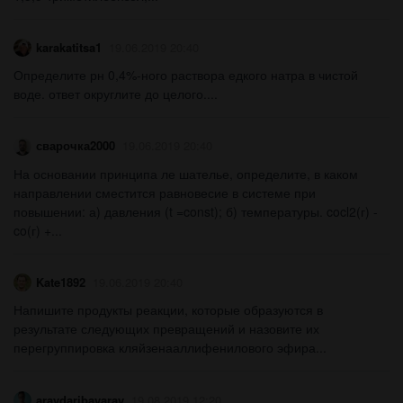
karakatitsa1
19.06.2019 20:40
Определите рн 0,4%-ного раствора едкого натра в чистой
воде. ответ округлите до целого....
сварочка2000
19.06.2019 20:40
На основании принципа ле шателье, определите, в каком
направлении сместится равновесие в системе при
повышении: а) давления (t =const); б) температуры. cocl2(г) -
co(г) +...
Kate1892
19.06.2019 20:40
Напишите продукты реакции, которые образуются в
результате следующих превращений и назовите их
перегруппировка кляйзенааллифенилового эфира...
araydaribayaray
19.08.2019 12:20