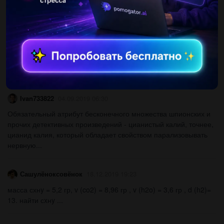
OlessyaBaeva
04.09.2019 06:30
1. когда и где родился менделеев? 2. где менделеев получил
высшее образование 3. членом каких академий и научных
обществ был менделеев 4. когда был открыт периодический
закон менделеева...
Ivan733822
04.09.2019 06:30
Обязательный атрибут бесконечного множества шпионских и
прочих детективных произведений - цианистый калий, точнее,
цианид калия, который обладает свойством парализовывать
нервную...
Сашулёноксовёнок
18.12.2019 19:23
масса схнy = 5,2 гр, v (co2) = 8,96 гр , v (h2o) = 3,6 гр , d (h2)=
13. найти сxнy ​...