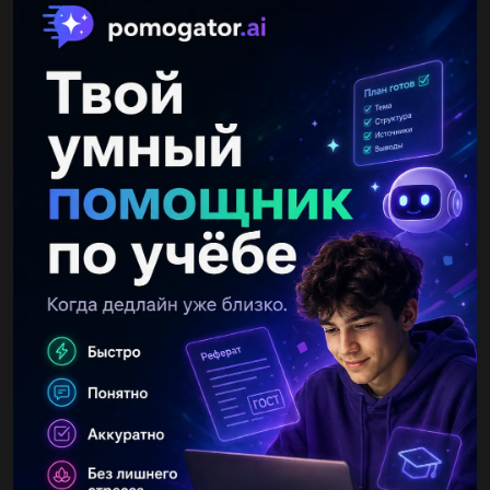
Другие вопросы по теме Химия
rud5001
07.08.2019 16:00
Сколько электронных слоев в атомах кислорода и серы...
Кристинанана
07.08.2019 16:00
Укажите элемент, атомы которого проявляются наиболее
выраженные неметаллическое: s, cl, o, se....
viktoriy2009
15.09.2020 15:55
Какой объем необходим для окисления 400г. кальция...
лоо25дллллл
04.09.2019 06:30
Агрегатное состояние меди и серы. цвет меди и серы. запах
меди и серы если есть. плотность меди и серы. растворимость
в воде меди и серы. теплопроводность и электропроводность
меди...