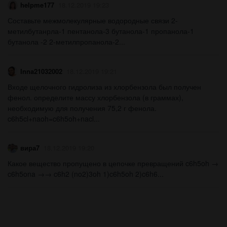
helpme177
18.12.2019 19:23
Составьте межмолекулярные водородные связи 2-
метилбутанрла-1 пентанола-3 бутанола-1 пропанола-1
бутанола -2 2-метилпропанола-2...
Inna21032002
18.12.2019 19:21
Входе щелочного гидролиза из хлорбензола был получен
фенол. определите массу хлорбензола (в граммах),
необходимую для получения 75,2 г фенола.
c6h5cl+naoh=c6h5oh+nacl...
вира7
18.12.2019 19:20
Какое вещество пропущено в цепочке превращений c6h5oh →
c6h5ona →→ c6h2 (no2)3oh 1)c6h5oh 2)c6h6...