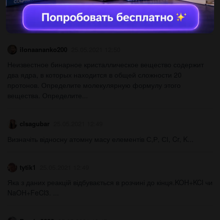
сахароза це- а)білий аморфний порошок; б)добре розчинна у
воді; в)у гарячій воді набрякає; г)солодка на смак;​...
ilonaananko200
25.05.2021 12:50
Неизвестное бинарное кристаллическое вещество содержит
два ядра, в которых находится в общей сложности 20
протонов. Определите молекулярную формулу этого
вещества. Определите...
clsagubar
25.05.2021 12:49
Визначіть відносну атомну масу елементів С,Р, СІ, Cr, K​...
tytik1
25.05.2021 12:49
Яка з даних реакцій відбувається в розчині до кінця.KOH+KCl чи
NaOH+FeCl3. ​...