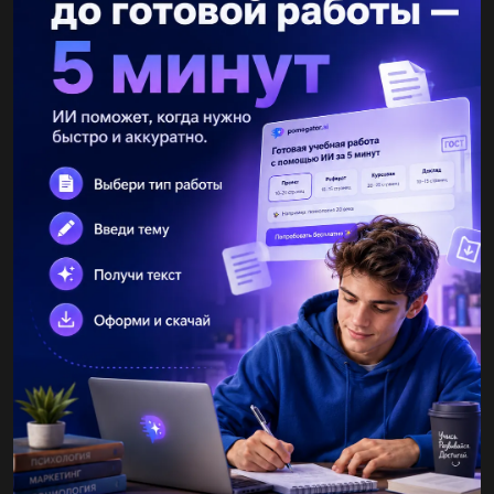
плз. Углерод проявляет степень окисления +4 в: 1. карбиде
кальция. 2. Карбонат кальция. 3. Угарном газе CO....
Wild044Rose
25.05.2021 12:56
Определите CO каждого элемента в следующих
соединениях...
Daxada
25.05.2021 12:55
Масова частка карбону в етанолі становить:...
genatbukin
25.05.2021 12:54
3. Определите тип химической связи в соединениях Na, Cl,
H,Se, Fe. Напишите электронные и графические формулы
соединений с ковалентной и ионной связью.Определите
кратность...
haydarakyol1986
25.05.2021 12:53