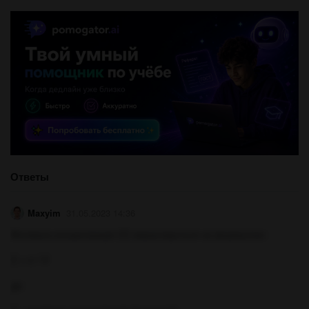
Ответы
Maxyim
31.05.2023 14:36
Молярна концентрація (C) вираховується за формулою:
C = n / V
де: