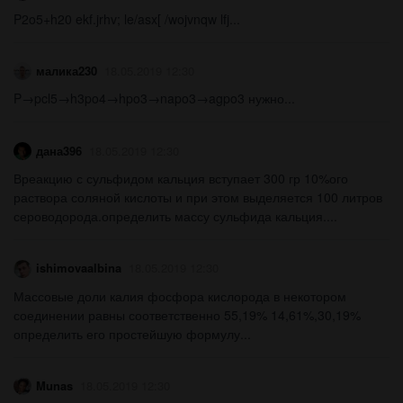
P2o5+h20 ekf.jrhv; le/asx[ /wojvnqw lfj...
малика230
18.05.2019 12:30
P→pcl5→h3po4→hpo3→napo3→agpo3 нужно...
дана396
18.05.2019 12:30
Вреакцию с сульфидом кальция вступает 300 гр 10%ого
раствора соляной кислоты и при этом выделяется 100 литров
сероводорода.определить массу сульфида кальция....
ishimovaalbina
18.05.2019 12:30
Массовые доли калия фосфора кислорода в некотором
соединении равны соответственно 55,19% 14,61%,30,19%
определить его простейшую формулу...
Munas
18.05.2019 12:30