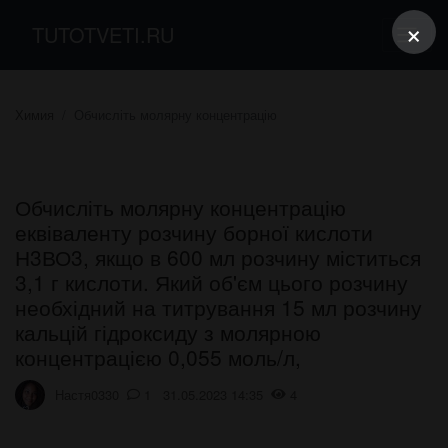
×
TUTOTVETI.RU
Химия
Обчисліть молярну концентрацію
Обчисліть молярну концентрацію
еквіваленту розчину борної кислоти
Н3ВО3, якщо в 600 мл розчину міститься
3,1 г кислоти. Який об'єм цього розчину
необхідний на титрування 15 мл розчину
кальцій гідроксиду з молярною
концентрацією 0,055 моль/л,
Настя0330
1 31.05.2023 14:35
4