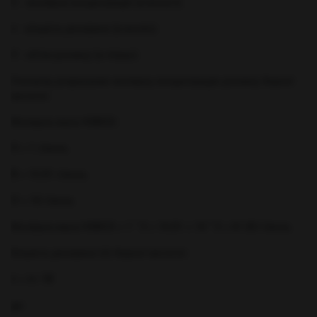
C - молярна концентрація (в моль/л)
n - кількість речовини (в молях)
V - об'єм розчину (в літрах)
Спочатку розрахуємо молярну концентрацію розчину борної
кислоти:
Молярна маса Н3ВО3:
H = 1 г/моль
B = 10.81 г/моль
O = 16 г/моль
Молярна маса Н3ВО3 = 1 * 3 + 10.81 + 16 * 3 = 61.83 г/моль
Кількість речовини (n) борної кислоти:
n = m / M
де: