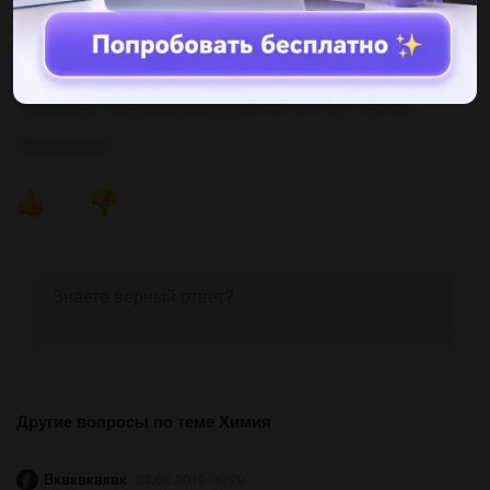
V2 = (0.0008255 моль * V) / 0.0501 моль
V2 ≈ 0.0165 В
Отже, об'єм розчину борної кислоти, необхідний для
титрування, становить приблизно 0.0165 л або 16.5 мл.
Объяснение:
Другие вопросы по теме Химия
Вквквквквк
23.06.2019 09:20