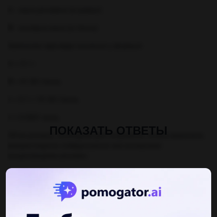
m - маса речовини (в грамах)
M - молярна маса (в г/моль)
Замінюємо відповідні значення у формулі:
m = 3.1 г
M = 61.83 г/моль
n = 3.1 г / 61.83 г/моль
n ≈ 0.0501 моль
ПОКАЗАТЬ ОТВЕТЫ
Об'єм розчину, необхідний для титрування, можна визначити,
використовуючи співвідношення між молярними
концентраціями речовин:
C1 * V1 = C2 * V2
де:
C1 - молярна концентрація розчину кальцій гідроксиду (в моль/