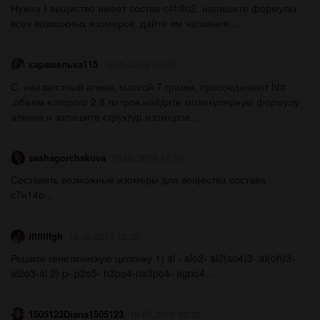
Нужна ) вещество имеет состав с4h8o2. напишите формулы
всех возможных изомеров, дайте им названия...
карамелька115
18.05.2019 12:30
С. неизвестный алкен, массой 7 грамм, присоединяют hbr
,объем которого 2,8 литров.найдите молекулярную формулу
алкена и запишите структур.изомеров...
sashagorchakova
18.05.2019 12:30
Составить возможные изомеры для вещества состава
с7н14о...
lflflflfgh
18.05.2019 12:30
Решите генетическую цепочку 1) al - alo2- al2(so4)3- al(oh)3-
al2o3-al 2) p- p2o5- h3po4-na3po4- agpo4...
1505123Diana1505123
18.05.2019 12:30