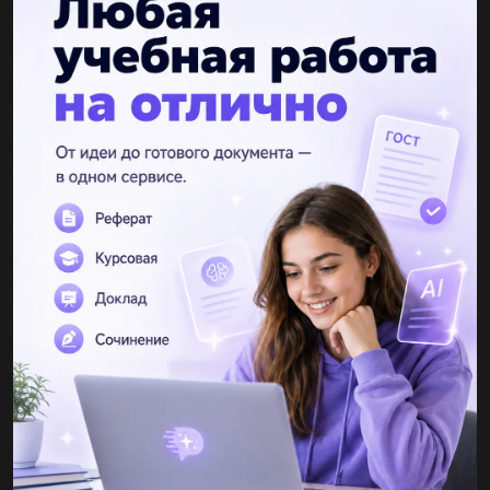
л)
V1 - об'єм розчину кальцій гідроксиду (в літрах)
C2 - молярна концентрація розчину борної кислоти (в моль/л)
V2 - об'єм розчину борної кислоти (в літрах)
Замінюємо відомі значення у формулу:
C1 = 0.055 моль/л
V1 = 15 мл = 0.015 л
C2 = n / V
V2 = ?
Підставляємо значення і розв'язуємо рівняння щодо V2:
0.055 моль/л * 0.015 л = (0.0501 моль / V) * V2
0.0008255 моль = 0.0501 моль * V2 / V