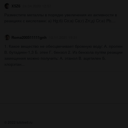
X5Z6
24.04.2020 12:57
Разместите металлы в порядке увеличения их активности в
реакциях с кислотами: а) Hg;б) Co;в) Ca;г) Zn;д) Cr;е) Pb.​...
Roma200511111gnh
10.11.2021 19:31
1. Какое вещество не обесцвечивает бромную воду: А. пропен
В. бутадиен-1,3 Б. этен Г. бензол 2. Из бензола путём реакции
замещения можно получить: А. этанол В. ацетилен Б.
хлорэтан...
© 2022 tutotveti.ru