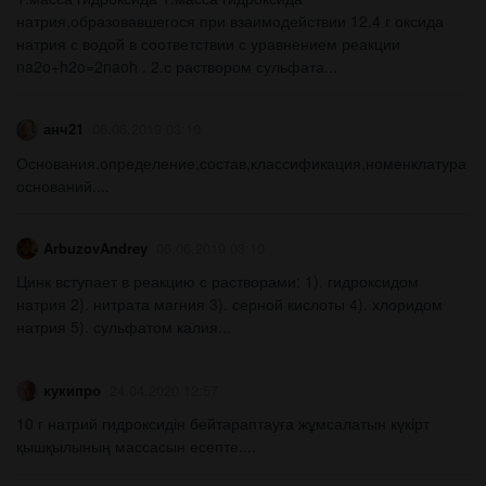
натрия,образовавшегося при взаимодействии 12.4 г оксида
натрия с водой в соответствии с уравнением реакции
na2o+h2o=2naoh . 2.с раствором сульфата...
анч21
06.06.2019 03:10
Основания.определение,состав,классификация,номенклатура
оснований....
ArbuzovAndrey
06.06.2019 03:10
Цинк вступает в реакцию с растворами: 1). гидроксидом
натрия 2). нитрата магния 3). серной кислоты 4). хлоридом
натрия 5). сульфатом калия...
кукипро
24.04.2020 12:57
10 г натрий гидроксидін бейтараптауға жұмсалатын күкірт
қышқылының массасын есепте.​...