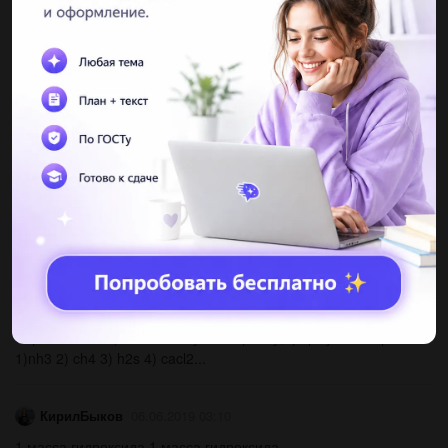
nastialeon
06.06.2019 03:10
Кпримеру, изомеры октана c8h18. у меня такой вопрос: ch3,
что идет ответвлением вниз стоит в строго определенном
порядке. как определить, куда именно вместить ch3
ответвлением вниз...
bomixov
06.06.2019 03:10
Kmno4+h2s+h2so4=mnso4+s+k2so4+h2o овр реакция указать
степени окисления веществ...
ianastepanenko
06.06.2019 03:10
Схема электоронного строения : а: в: а: (над а сверху и снизу
ещё по 2 точки) соответствует веществу, формула которого
1)nh3 2) ch4 3) h2s 4) cacl2...
КирилБыков
06.06.2019 03:10
1.масса гидроксида 1.масса гидроксида