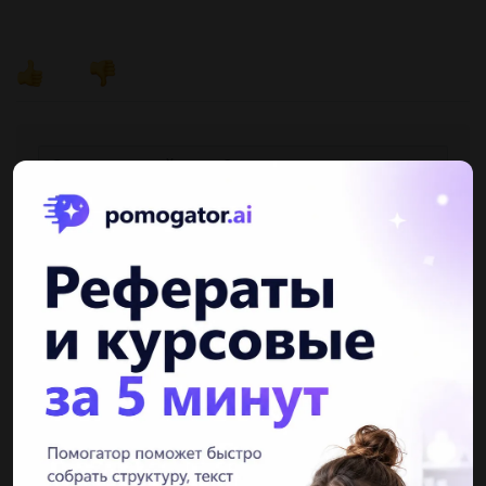
Другие вопросы по теме Химия
патишка1
06.06.2019 03:10
Магний при обычных условиях вступает в реакцию с каждым
из 2 веществ: 1.сера и соляная кислота 2.сера и гидроксид
натрия 3.соляная кислота и гидроксид натрия 4.соляная
кислота и...