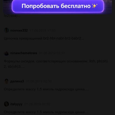
Решить напишите молекулярные и ионные уравнения реакций
следующих превращений fe--feso4--fe(oh)2--fe(oh)3--
fe2(so4)...
пончик332
17.06.2019 17:50
Цепочка превращений br2-hbr-nabr-br2-babr2...
ninaschemetowa
01.06.2019 02:30
Формулы оксидов, соответствующих основаниям: lioh, pb(oh)
2, sb(oh)3....
далина3
01.06.2019 02:30
Определите массу 1,5 ммоль гидроксида цинка....
italyyyy
01.06.2019 02:30
Определите массу 1,5 ммоль гидроксида цинка....