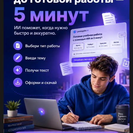
следующие вещества: 1. fecl2 2. fe 3. fecl3...
ксюша1693
17.06.2019 17:50
Другое название витамина с - аскорбиновая кислота. как
доказать, что это вещество - кислота?...
vladazimenko15
17.06.2019 17:50
Окислительно-восстановительной является реакция: 1. 6li + n2
= 2li3n 2. nh3+ hno3 = nh4no3 3. hno3+ koh = kno3 + h2o 4.
2nh4cl + ca(oh)2 = nh3+ h2o + cacl2...
Dimasik3310
17.06.2019 17:50
Из этих веществ составить реакции соеденения, разложения,
замещения, и обмена al2o3 hcl al(oh)3 naoh al(no3)3 al n2o h2
hno3 alcl3...
milena7772
17.06.2019 17:50