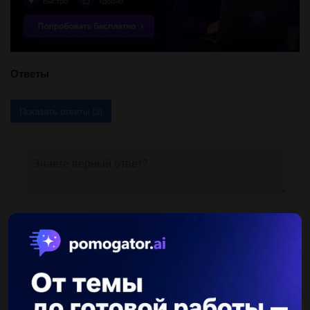
Ответы
Показать ответы (3)
Другие вопросы по теме Химия
DairLayra
17.06.2019 17:50
Расположите в порядке увеличения восстановительной