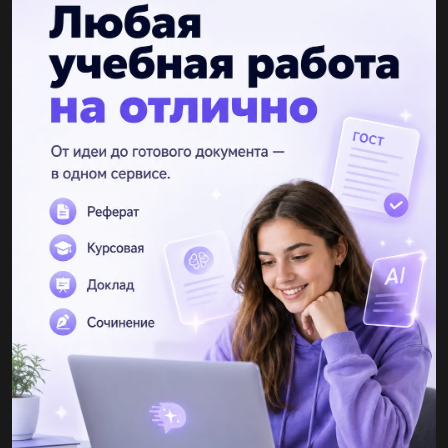
Другие вопросы по теме Химия
Xmitejr
13.06.2019 19:20
Красное, ковкое, электропроводное вещество: 1) медь; 2)
железо; 3) сера; 4) красный фосфор....
SuperMan87
13.06.2019 19:20
Нужно! 1) шесть молекул водорода означает запись а) 3н2 б)
12н в) 6н2 г) 6н 2)...
7262626
13.06.2019 19:20
Как понять степень окисления? пример: mn²o7,n2,so3...
Alikjon
13.06.2019 19:20
Записать возможные реакции: cu+o2, cu+hcl, fe+cuso4, zn+cl2,
mg+h2so4, na+h2o, cu+h2o...