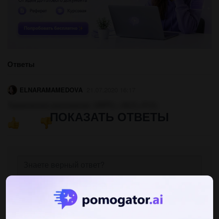
Ответы
ELNARAMAMEDOVA
21.07.2020 16:17
Термическое разложение: 2AlPO₄->Al₂O₃+P₂O₅
ПОКАЗАТЬ ОТВЕТЫ