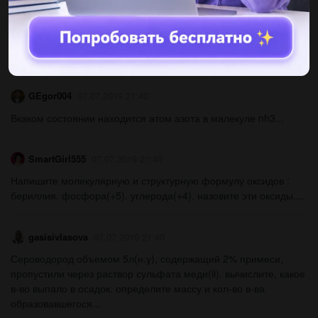
LianessaAngel2
07.07.2019 21:40
Число електронів на зовнішньому енергетичному рівні атома
карбону...
GEgor004
07.07.2019 21:40
Вкаком состоянии находится атом азота в малекуле nh3...
SmartGirl555
07.07.2019 21:40
Напишите молекулярную и структурную формулу оксидов :
бериллия. фосфора(+5). углерода(+4). назовите эти оксиды....
gasisivlasova
07.07.2019 21:40
Сероводород объемом 5л(н.у), содержащий 2% примеси,
пропустили через раствор сульфата меди(ii). вычислите, какое
в-во выпало в осадок. определите массу и кол-во в-ва
образовавшегося...