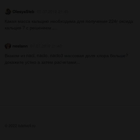
OlesyaSteb
07.07.2019 21:40
Какая масса кальцию необходима для получения 224г оксида
кальция ? с решением ,...
nestann
07.07.2019 21:40
Вкаком из nacl, naclo, naclo3 массовая доля хлора больше?
докажите устно а затем расчетами...
© 2022 tutotveti.ru