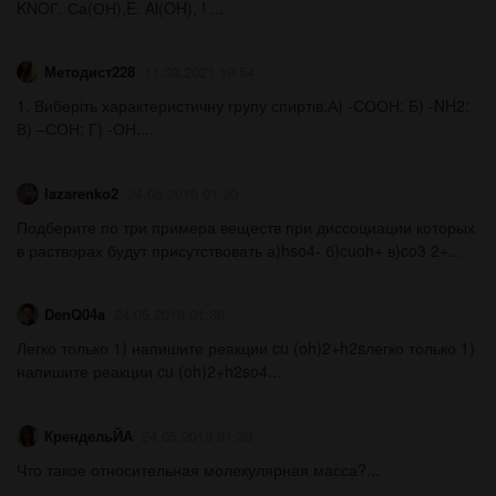
KNOГ. Са(ОН),E. Al(OH), ! ​...
Методист228
11.03.2021 10:54
1. Виберіть характеристичну групу спиртів:А) -СООН; Б) -NH2;
В) –СОН; Г) -ОН.​...
lazarenko2
24.05.2019 01:30
Подберите по три примера веществ при диссоциации которых
в растворах будут присутствовать а)hso4- б)cuoh+ в)co3 2+...
DenQ04a
24.05.2019 01:30
Легко только 1) напишите реакции cu (oh)2+h2sлегко только 1)
напишите реакции cu (oh)2+h2so4...
КрендельЙА
24.05.2019 01:30
Что такое относительная молекулярная масса?...