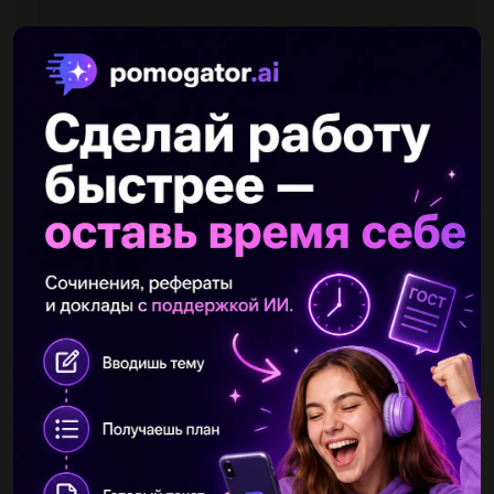
Другие вопросы по теме Химия
umsynaiamirova
11.03.2021 10:56
ТЕКСТ ЗАДАНИЯ Охарактеризуйте свойства. характерные для
веществ имеющих атомную кристаллическую решетку
Прочные, твердые, практически нерастворимые, имеют
высокие температуры...
Дамир2207
11.03.2021 10:55
Сжигание топлива на основе углерода увеличивает
содержание углекислого газа в воздухе. Углекислый газ
растворяется в океанской воде с образованием угольной
кислоты. a) Напишите...