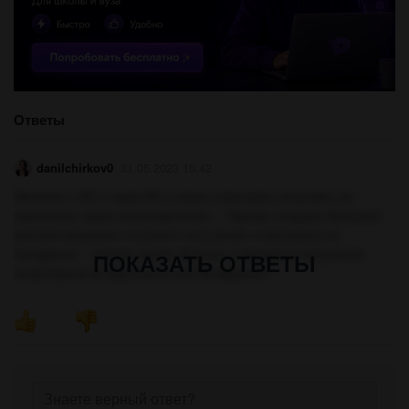
Ответы
danilchirkov0
31.05.2023 15:42
Начиная с 60-х годов 20-го века хлоропрен получают из
ацетилена через винилацетилен ¹. Однако позднее большее
распространение получило получение хлоропрена из
бутадиена ¹. Хотите узнать больше о процессе получения
ПОКАЗАТЬ ОТВЕТЫ
хлоропрена из ацетилена или бутадиена?