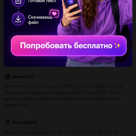
reallyrodion
11.03.2021 10:55
Масса аммиачной селитры, полученной при взаимодействии
126 г азотной кислоты с аммиаком, если выход соли - 80%
составляет а) 118г б) 168г в) 124г г) 138г д) 128г...
Дашенька1365
11.03.2021 10:55
Какая масса водорода выделится , если в воде растворить
1,84 г натрия?...
sarmat1482
11.03.2021 10:54
Вычислите массу оксида серы(VI), которая образуется при
окислении кислородом оксида серы(IV) массой 32 г, если
выход продукта реакции составляет 70% от теоретически
возможного...
Dinara260803
11.03.2021 10:54
Позначте всі формули основ: А. КОНB. NaClД. Ba(NO),3Б.