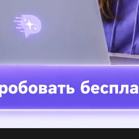
Ка
бы
Ск
че
1)
об
 жерлерінде ғылыми-зерттеу жұмыстарын жүр- гізуде