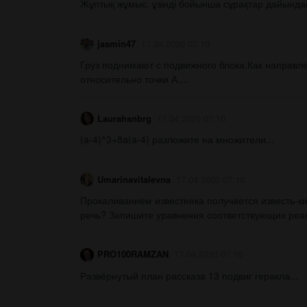
Жұптық жұмыс. ұзінді бойынша сұрақтар дайындап,
jasmin47
17.04.2020 07:10
Груз поднимают с подвижного блока.Как направл
относительно точки А....
Laurahsnbrg
17.04.2020 07:10
(a-4)^3+8a(a-4) разложите на множители...
Umarinavitalevna
17.04.2020 07:10
Прокаливанием известняка получается известь-к
речь? Запишите уравнения соответствующих реак
PRO100RAMZAN
17.04.2020 07:10
Развёрнутый план рассказа 13 подвиг геракла...