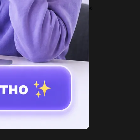
к можно решить это выражение? только чтоб
ло найдите значения...
3
олько вариантов квартета может быть из 6
ловек...
2
в чем различии между почкованием гидр и
разованием колоний у...
2