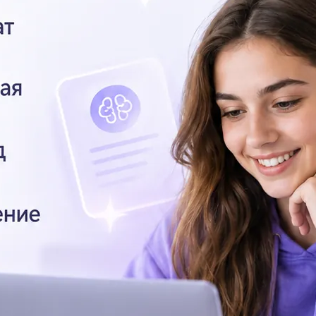
Ук
ак
Гу
кг
Вс
Де
на
Вс
Уч
кл