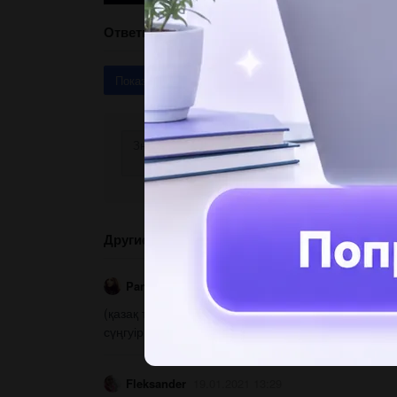
Ответы
Показать ответы (3)
Другие вопросы по теме Қазақ тiлi
Pantiik
19.01.2021 13:29
(қазақ тілі) 3тапсырма( ə)3. Мұхиттың өте терең
сүңгуір қайықтар қолданылады.​ ​...
Fleksander
19.01.2021 13:29