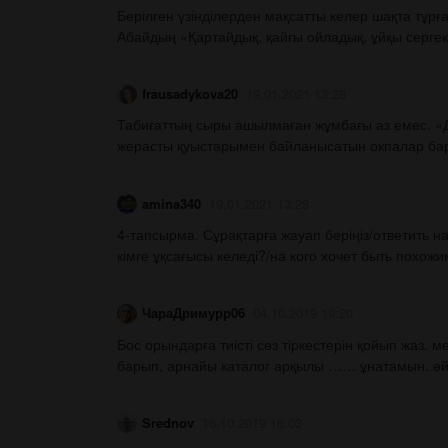
Берілген үзінділерден мақсатты келер шақта тұр
Абайдың «Қартайдық, қайғы ойладық, ұйқы сергек» 
frausadykova20
19.01.2021 13:28
Табиғаттың сыры ашылмаған жұмбағы аз емес. «Д
жерасты қуыстарымен байланысатын окпалар бар 
amina340
19.01.2021 13:28
4-тапсырма. Сұрақтарға жауап беріңіз/ответить н
кімге ұқсағысы келеді?/на кого хочет быть похожим
ЧараДримурр06
04.10.2019 19:20
Бос орындарға тиісті сөз тіркестерін қойып жаз. 
барып, арнайы каталог арқылы …… ұнатамын. өйт
Srednov
16.10.2019 16:03