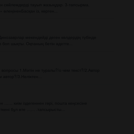
ған сөйлемдерді тауып жазыңдар. 3-тапсырма.
өлеңіненБасқан із, көрген...
инозаврлар мекендейді деген көлдердің түбінде
боп шықты. Оқпаның бетін әдетте...
а вопросы 1.Мәтін не туралы?/о чем текст?/2.Автор
 автор?/3.Неліктен...
мен …… киім іздегеннен гөрі, пошта кеңсесіне
кені бұл өте …… .тапсырысты...