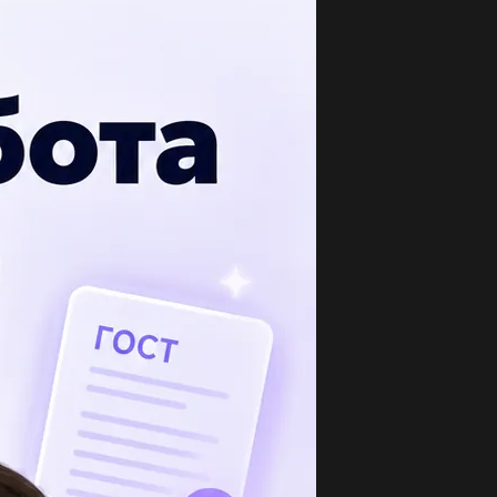
опулярные вопросы
кая дробь больше 2005/2006 или 2006/2007
сьменно обьяснить...