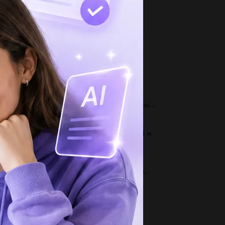
3
ажіть рядок , у якому всі дієприкметники є
тивними а)доведений...
2
сь тяжелее утки на 2 кг.,но легчещенка на 3
.на сколько килограммов...
3
тречаються ли в клетках животных лизосомы...
1
лится ли числа 11,21,31,41,51,61,71,81,91 на 1 и
 10? почему?...
2
тречаются ли в клетках животных пластиды...
3
ні посадили в шкільному саду дерева: 14
енів, лип-на 7 більше,ніж...
3