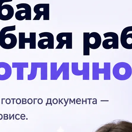
 есім, сын есім, сан есім сөздерінің
П
Ә)Заттың атын білдіретін сөз табы Б)
Ка
ы
пи