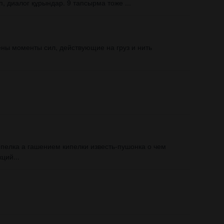
 диалог құрындар. 9 тапсырма тоже ​...
ены моменты сил, действующие на груз и нить
ипелка а гашением кипелки известь-пушонка о чем
ций...