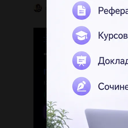
0ForeverUnicorn0
2 05.05.2022 21:39
1