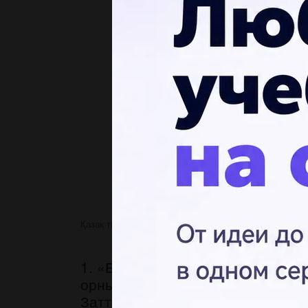
Қазақ тiлi
1. «Есімдік» дегеніміз
1. «Есімдік» дегеніміз не? А) Зат
орнына жүретін сөздер сөз табы 
Заттың сынын білдіретін сөз таб