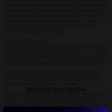
втратив у Другій світовій війні не менше 27 мільйонів чоловік, а
за деякими оцінками і більше 40. Це незрівнянно більше, ніж
втрати двох країн, які програли разом узятих. Німеччина, яка
вела війну на кілька фронтів, втратила близько 7 мільйонів
чоловік, а Японія – близько трьох. Британія та Америка
втратили менше півмільйону кожна.
А чи була перемога взагалі?
Може бути, ці жертви були необхідні і виправдані перемогою?
«Адже нам потрібна одна перемога, ми за ціною не постоїмо».
Може, настільки урочисте святкування цієї перемоги потрібно
саме тому, що її було завойовано такою страшною ціною?
Тут є одна серйозна проблема. Це не була навіть піррова
перемога – цієї перемоги не було взагалі. Ніякої перемоги
Росія у Великій Вітчизняній війні не здобула.
ПОКАЗАТЬ ОТВЕТЫ
Власне, цієї Великої Вітчизняної війни як такої теж не було. Це
був лише етап Другої світової війни, штучно виділений з неї
радянськими істориками та політиками. Метою цього винаходу
було уявити Радянський Союз безневинною жертвою