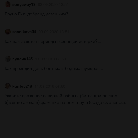
sonyaway12
03.09.2020 13:54
Бруно Гильдебранд деген ким?​...
sannikova04
03.09.2020 13:51
Как называются периоды всеобщей истории?...
пупсик145
11.08.2019 08:50
Как проходил день богатых и бедных шумеров...
kurilov218
11.08.2019 08:50
Укажите сражение северной войны а)битва при лесном
б)взятие азова в)сражение на реке прут г)осада смоленска...