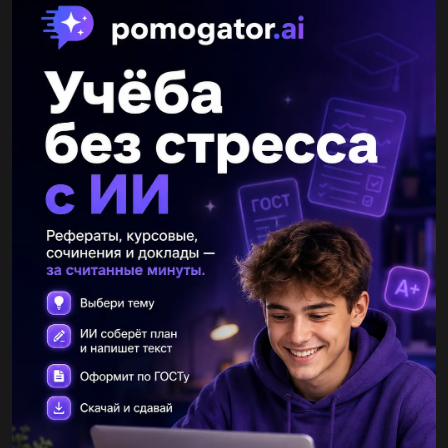
віроломного нападу влітку 1941 року, а не агресором, який
разом з нацистською Німеччиною розв’язав війну ще за два
роки до цього. Тому, якщо ми дійсно хочемо зрозуміти, хто
переміг, а хто програв, ми повинні відійти від радянської
історіографії і розглядати Другу світову війну в цілому: з
моменту укладення в 1939 році пакту Молотова–Ріббентропа
про розподіл Європи і до її закінчення в 1945 році.
І тоді ми неминуче дійдемо висновку, що Росія як країна в цій
війні не брала участь, що головним переможцем у війні став
комунізм, а стороною, що найбільше програла – російський
народ.
Щоб це зрозуміти, важливо визначити, що, на відміну від
Першої світової війни, у Другій билися між собою не
національності і навіть не нації, а ідеології. До початку Другої
світової в світі визначилися дві основні ідеології. З одного боку,
була ідея вільного демократичного суспільства, з іншого – ідея
тоталітаризму. Перша була реалізована в країнах західної
демократії. Національний тоталітаризм, нацизм, став
правлячою ідеологією в Німеччині, а інтернаціональний