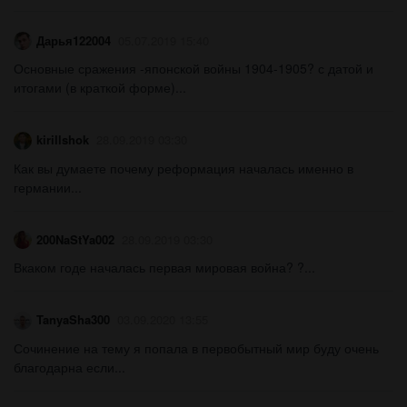
Дарья122004
05.07.2019 15:40
Основные сражения -японской войны 1904-1905? с датой и
итогами (в краткой форме)...
kirillshok
28.09.2019 03:30
Как вы думаете почему реформация началась именно в
германии...
200NaStYa002
28.09.2019 03:30
Вкаком годе началась первая мировая война? ?...
TanyaSha300
03.09.2020 13:55
Сочинение на тему я попала в первобытный мир буду очень
благодарна если...