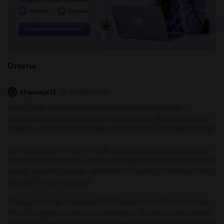
Ответы
zhansaya12
05.05.2022 09:30
ответ: Росія, як і весь світ, вражена важкою епідемією
коронавирусу. Більше двохсот тисяч хворих, кілька тисяч вже
померло. Багато хто залишився без роботи і будь-яких доходів.
Але схоже, що багатьох людей і правителів країни не менше
хвилює інша проблема. Через цю епідемію довелося відкласти
парад і урочисті заходи, присвячені 75-річчю «Перемоги Росії у
Великій Вітчизняній війні».
Чому для них це так важливо? Чому протягом багатьох років
Росія так справно святкує цю перемогу, яку багато хто вважає
пірровою? Адже тепер уже добре відомо, що Радянський Союз