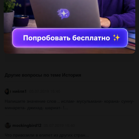
тоталітаризм, комунізм, – у Радянському Союзі.
Другие вопросы по теме История
ниёля1
05.07.2019 15:40
Напишите значение слов .. ислам- мусульмани- корана- сунну-
минарета- джихад- шариат- !...
mockingbird12
05.07.2019 15:40
Что привозили в египет из других стран...