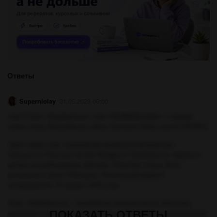
Ответы
Superniolay
31.05.2023 06:00
ответ:План «Барбаросса» (нім. Fall Barbarossa) — кодова
назва плану блискавичної війни Третього Рейху проти СРСР[1].
Свою назву план отримав від прізвиська імператора
Священної Римської імперії Фрідріха I Барбаросси, відомого
своїми загарбницькими війнами. Розробка плану була
розпочата в липні 1940 року. Остаточний варіант
затверджений 18 грудня 1940 року.
План «Барбаросса» передбачав швидкоплинну військову
ПОКАЗАТЬ ОТВЕТЫ
кампанію з повним розгромом Червоної Армії та захопленням