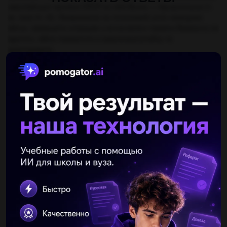
європейської частини СРСР по лінії Волга — Архангельськ (т.
зв. лінія А—А). Незважаючи на початковий успіх німецьких
військ, завершити операцію у встановлені терміни Вермахту не
вдалось, війна переросла в широкомасштабну та
довготривалу.
Объяснение:
Другие вопросы по теме История
invisiblefibers
04.07.2019 20:30