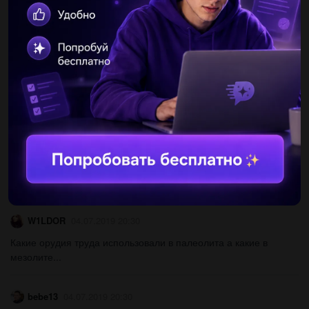
40 ! в чем причины расцвета ? 8 класс 19 век...
kolpak3
04.07.2019 20:30
40 ! в чем причины расцвета ? 8 класс 19 век...
Batanik17
04.07.2019 20:30
Куликовская битва, флорентийская уния, окончание столетней
войны, стояние на реке угре, начало международной войны в
московском княжестве, строительство церкви вознесения в
коломенском...
W1LDOR
04.07.2019 20:30
Какие орудия труда использовали в палеолита а какие в
мезолите...
bebe13
04.07.2019 20:30