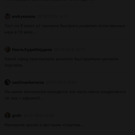
andryxaxaxa
28.09.2019 18:10
Тест по 8 класс а1 причина быстрого развития естественных
наук в 19 веке...
НаильХудайбердиев
28.09.2019 18:10
Какой город тюргешского каганата был крупным центром
торговли...
vasilinachernova
25.07.2019 23:50
На каком континенте находится эта часть света.соединяется
ли она с африкой....
ginfv
25.07.2019 23:50
Напишите кратко о востание спартака...