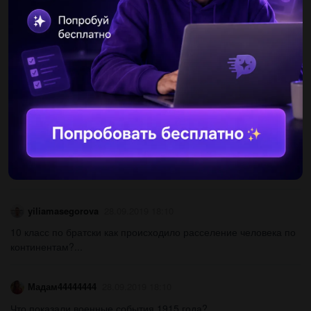
Таблица в чем различие между либералами и
консерваторами...
Впрвиво199119
28.09.2019 16:33
Назовите основные причины набегов номадов младшего и
среднего жузов на пограничную линию и внутренние округа
россии​...
лиса266
28.09.2019 18:10
Задали написать современного богатыря. всем....
yiliamasegorova
28.09.2019 18:10
10 класс по братски как происходило расселение человека по
континентам?...
Мадам44444444
28.09.2019 18:10
Что показали военные события 1915 года?...