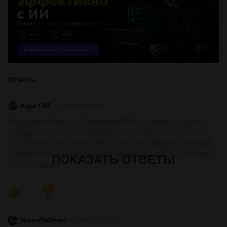
Ответы
Aigul1265
01.06.2023 01:00
Стародавня Греція та Стародавній Рим належать до одного
періоду - античності, оскільки вони мали багато спільного в
культурі, мистецтві, філософії та політиці. Обидва ці держави
розвивалися в той же час, взаємодіяли між собою та впливали
ПОКАЗАТЬ ОТВЕТЫ
один на одного.
NurseRedheart
01.06.2023 01:00