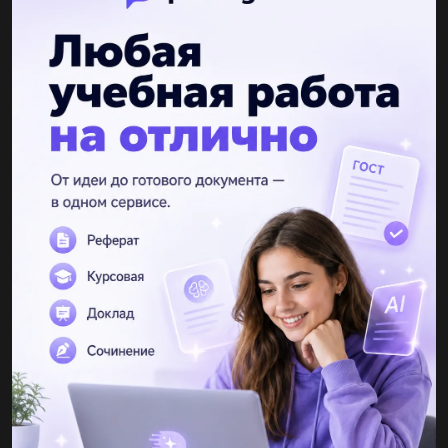
nazardovhanich
15.12.2020 21:01
3. Какие решения были приняты на совещании глав
правительствВеликобритании, Франции, Германии иИталии в
сентябре 1938 г. ВМюнхене?​...
vazovskiy2013
15.12.2020 21:02
Будь ласка ,10 Речень ів Що спільного в правлінні Карла 5 і
Філіпа 2?...
olegyagubov01
15.12.2020 21:02
Какие отношения были у Руси с кочевниками?​...
Сергейtrek9
15.12.2020 21:04
+еферат Розвиток літератури з історії україни...
Raadzhab
04.06.2019 06:00