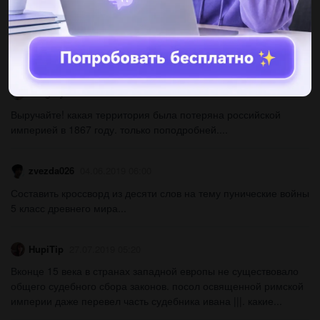
Соотнесите даты и события. 1) 18 января а) освобождение
киева. 2) 2 февраля 1943 г. б) прорыв блокады ленинграда. 3)
5 июня 1943 г. в) капитуляция немцев в сталинграде....
dkogotyzeva
04.06.2019 06:00
Выручайте! какая территория была потеряна российской
империей в 1867 году. только поподробней....
zvezda026
04.06.2019 06:00
Составить кроссворд из десяти слов на тему пунические войны
5 класс древнего мира...
HupiTip
27.07.2019 05:20
Вконце 15 века в странах западной европы не существовало
общего судебного сбора законов. посол освященной римской
империи даже перевел часть судебника ивана |||. какие...