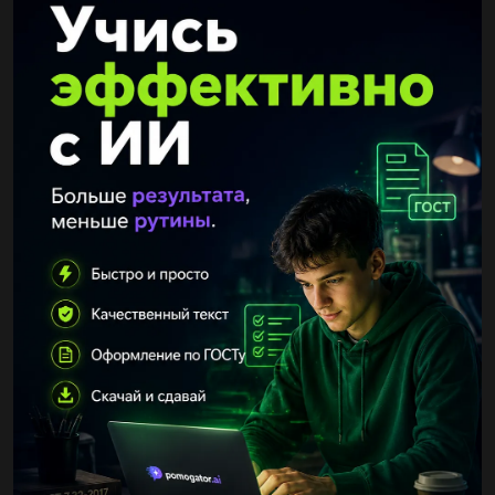
клітинка а5? а в 1 = в1+3 2,5 2 =( а1+2)*2 8 3 = в2: 2 5 4 =а2-в3
а2 5 = а4*в1-в4 а б в г 25 4 10 3,5...
2006Liora
21.02.2020 22:27
1) дана цифра n. надо вывести в степень без pow. y=2^n. 2)
дана цифра n. вычислите n!. 3) дана цифра n. вычислите
(cos1/sin1)+ (cos1+cos2)/(sin1+sin2)+...+(cos1+...+cos...
arun3
21.02.2020 22:49
Можете Пояснения для задания 2: вам необходимо
изобразить схему (п. 13) с рис. 50(наши конкурсы).
Необходимые фигуры находятся во вкладке Вставка/Картинки
или Вставка/Значки...
reopla
21.02.2020 22:53
Дан массив из элементов: {2;4;3;1;5} Рассчитать количество
операций, найти мах и мин.с объяснением...