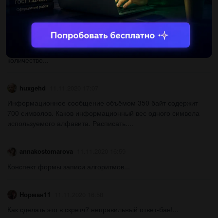
Рита496
11.11.2020 17:07
Имя входного файла: В.in Имя выходного файла: В.out
Ограничение по времени:1 секуда Ограничение памяти: 256
МБ Дается целое положительное число P. Необходимо найти
количество...
huxgehd
11.11.2020 17:07
Информационное сообщение объёмом 350 байт содержит
700 символов. Каков информационный вес одного символа
используемого алфавита. Расписать.​...
annakostomarova
11.11.2020 16:59
Конспект формы записи алгоритмов​...
Норман11
11.11.2020 16:58
Как сделать это в скретч? неправильный ответ-бан!...