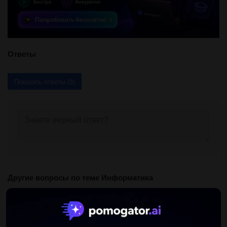
Ответы
Показать ответы (3)
Другие вопросы по теме Информатика
FantomLord24
24.04.2019 22:59
Дано фрагмент електронної таблиці. яке значення отримає