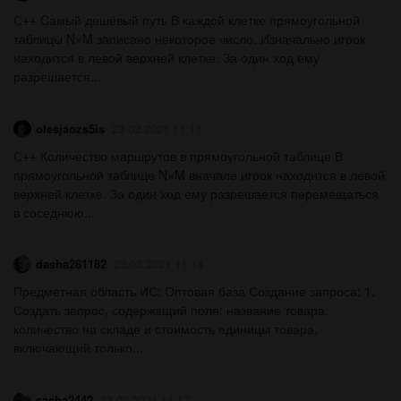
С++ Cамый дешёвый путь В каждой клетке прямоугольной
таблицы N×M записано некоторое число. Изначально игрок
находится в левой верхней клетке. За один ход ему
разрешается...
olesjaozs5is
23.03.2021 11:11
С++ Количество маршрутов в прямоугольной таблице В
прямоугольной таблице N×M вначале игрок находится в левой
верхней клетке. За один ход ему разрешается перемещаться
в соседнюю...
dasha281182
23.03.2021 11:14
Предметная область ИС: Оптовая база Создание запроса: 1.
Создать запрос, содержащий поля: название товара,
количество на складе и стоимость единицы товара,
включающий только...
sasha2442
23.03.2021 11:17