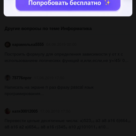
Другие вопросы по теме Информатика
карамелька5555
04.06.2019 00:00
Построить формулу для определения зависимости y от x с
использованием логичесикх функций и,или,если,не y=/45/ 0...
75776лрпг
17.06.2019 17:50
Написать на экране n раз фразу pascal язык
програмирования...
катя30012005
17.06.2019 17:50
Перевести целые десятичные числа: а)523₁₀ a3 a8 a16 б)664₁₀
a8 a16 a2 в)654₁₀ a8 a16 г)345₈ a10 д)101011₂ a10...