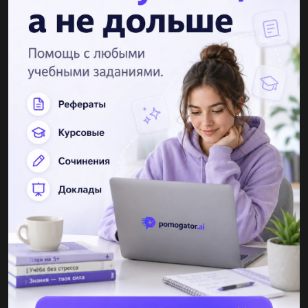
goto(0,-140)
up()
goto(20,-120)
down()
goto(20,20)
goto(80,20)
Объяснение:
Можешь поменять что-то на свой вкус. Удачи в обучении :)