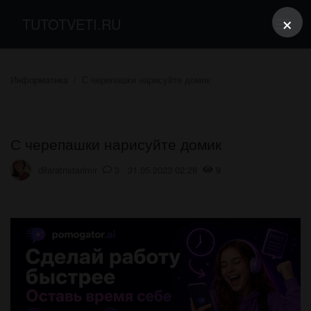
×
TUTOTVETI.RU
Информатика
С черепашки нарисуйте домик
С черепашки нарисуйте домик
dilaratristarimir
3 31.05.2023 02:28
9