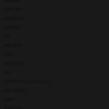
goto(0,40)
goto(0,-60)
goto(-80,-60)
goto(-80,0)
up()
goto(-40,40)
down()
goto(-40,-60)
up()
color("blue") # изменить цвет
goto(-100,60)
down()
goto(0,160)