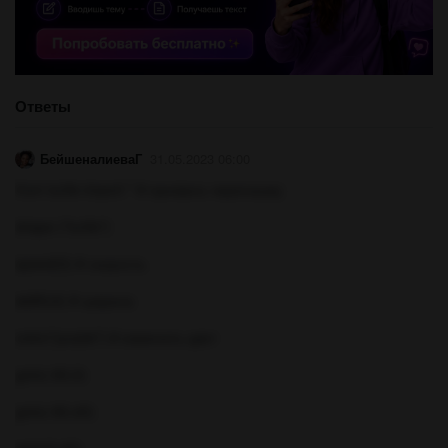
Ответы
БейшеналиеваГ
31.05.2023 06:00
from turtle import * # призвать черепашку
shape ("turtle")
speed(0) # скорость
width(4) # ширина
color("purple") # изменить цвет
goto(-80,0)
goto(-80,40)