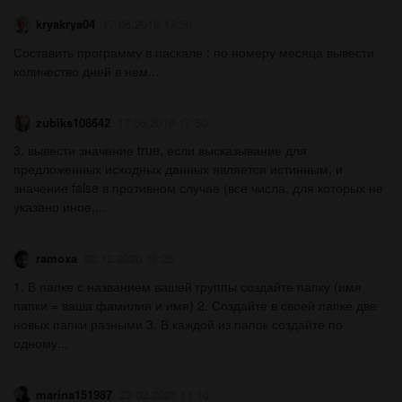
kryakrya04
17.06.2019 17:50
Составить программу в паскале : по номеру месяца вывести
количество дней в нем...
zubiks108642
17.06.2019 17:50
3. вывести значение true, если высказывание для
предложенных исходных данных является истинным, и
значение false в противном случае (все числа, для которых не
указано иное,...
ramoxa
02.12.2020 18:25
1. В папке с названием вашей группы создайте папку (имя
папки = ваша фамилия и имя) 2. Создайте в своей папке две
новых папки разными 3. В каждой из папок создайте по
одному...
marina151987
23.03.2021 11:10