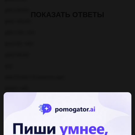
goto(100,60)
ПОКАЗАТЬ ОТВЕТЫ
goto(-100,60)
goto(-100,-140)
goto(100,-140)
goto(100,60)
up()
color("brown") # изменить цвет
goto(0,-140)
down()
goto(0,-120)
goto(100,-120)
goto(100,-140)