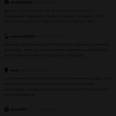
alina0000000p
01.07.2019 10:40
Дано n = 227 8-ной, m = 99 16-ной. какое из чисел к,
записанных в двоичной системе, отвечает условию n k m?
1)100110012 2)100111002 3)100001102 4)100110002...
nastenka082004
01.07.2019 10:40
Вкаждой строке матрицы f(k,k) элемент, лежащий на главной
диагонали, если это простое число, заменить суммой ранее
расположенных элементов.(решить в паскале)...
leanir
01.07.2019 10:50
:на поверхности прямоугольного параллелепипеда сидит муха
и нанесена капля варенья. определите наименьшее
расстояние, которое должна проползти муха по поверхности
параллелепипеда,...
SpaceRZX
01.07.2019 10:50