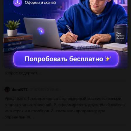
natapova12
29.12.2021 23:33
Всем привет. Кто решить Если что, там 5 номеров. Про код 2
задание. Abs и print 3 и 4. А выражение это номер 5...
варкатоп
29.09.2019 12:08
Паролем для приложения служит трехзначное число в
шестнадцатеричной системе счсления. возможны варианты
пароля 189 101 654 ffe 123 a41 880 391 110 125 ответ на какой
вопрос содержит...
dorof077
01.07.2019 10:40
Visual basic 1. сформировать одномерный массив из восьми
вещественных значений. 2. сформировать двумерный массив
из а строк и в столбцов. 3. составить программу для
определения...