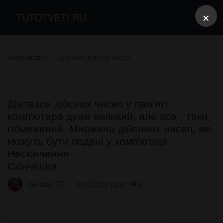
×
TUTOTVETI.RU
Информатика
Діапазон дійсних чисел
Діапазон дійсних чисел у пам'яті
комп'ютера дуже великий, але все - таки,
обмежений. Множина дійснних чисел, які
можуть бути подані у комп'ютері
Нескінчення
Скінченна
Ірина428
1 31.05.2023 12:12
2