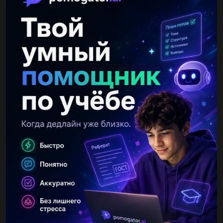
Другие вопросы по теме Геометрия
eerihovp08oqz
20.08.2019 06:30
Прямые а и б параллельны. докажите, что если прямая м
параллельна прямой а, то она параллельна и прямой б...
kalykova2004
20.08.2019 06:30
Найти r вписанного круга в равнобедренный треугольник
наибольшей площади, если h=10см...
kair7775550
25.04.2021 21:00
Решите ( с дано, доказательством)...
keke717
25.04.2021 21:00
Угол при вершине осевого сечения конуса равен β (бета).
Найдите боковую поверхность конуса, если его объём равен