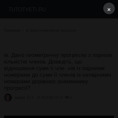
×
TUTOTVETI.RU
Геометрия
ів. Дано геометричну прогресію
ів. Дано геометричну прогресію з парною
кількістю членів. Доведіть, що
відношення суми її чле- нів із парними
номерами до суми її членів із непарними
номерами дорівнює знаменнику
прогресії?
qqqlw0
2 31.05.2023 15:17
0