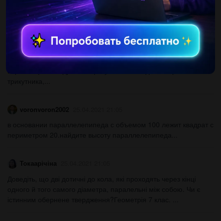
V....
oborinamascha
25.04.2021 21:01
1. Точка дотику вписаного кола рівнобедреного трикутни- ка
ділить його бічну сторону у відношенні 7:5, рахуючивід
вершини рівнобедреного трикутника. Знайдіть сто-рони
трикутника,...
voronvoron2002
25.04.2021 21:05
в основании параллелепипеда с объемом 100 лежит квадрат с
периметром 20.найдите высоту параллелепипеда​...
Токаарічіна
25.04.2021 21:05
Доведіть, що дві дотичні до кола, які проходять через кінці
одного й того самого діаметра, паралельні між собою. Чи є
істинним обернене твердження?Геометрія 7 клас. ​...