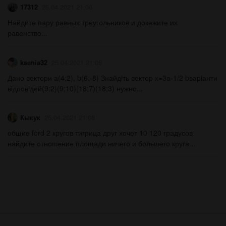
17312
25.04.2021 21:06
Найдите пару равных треугольников и докажите их
равенство...
ksenia32
25.04.2021 21:08
Дано вектори а(4;2), b(6;-8) Знайдiть вектор х=3а-1/2 bварiанти
вiдповiдей(9;2)(9;10)(18;7)(18;3) нужно​...
Кыкук
25.04.2021 21:08
общие ford 2 кругов тигрица друг хочет 10 120 градусов
найдите отношение площади ничего и большего круга​...