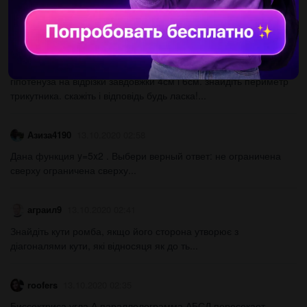
квадрата mn чему? как решить, обьясните...
DiDUFC
26.05.2019 00:20
Точка дотика кола, вписаного у прямокутний трикутник, ділить
гіпотенуза на відрізки завдовжки 4см і 6см. знайдіть периметр
трикутника. скажіть і відповідь будь ласка!...
Азиза4190
13.10.2020 02:58
Дана функция y=5x2 . Выбери верный ответ: не ограничена
сверху ограничена сверху​...
аграил9
13.10.2020 02:41
Знайдіть кути ромба, якщо його сторона утворює з
діагоналями кути, які відносяця як до ть​...
roofers
13.10.2020 02:35
Биссектриса угла А параллелограмма АБСД пересекает,