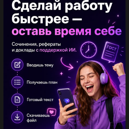
Другие вопросы по теме Геометрия
nikafolz
26.05.2019 00:10
Даны векторы a(3; -2) b(1; -2) найдите координаты и длину
вектора с=5a-9b разложите полученный вектор по
координатным векторам i и j...
darunaivastcyk123
26.05.2019 00:10
Авсд и дсмк -квадраты. ав=10 см, о и з - точки пересечения
диагоналей квадратов авсд и дсмк соответственно. найдите
площадь четырёхугольника осзд...
shcherbakova05
26.05.2019 00:10
Найдите длину отрезка sr, если st=8см rt=5см...
Angelina626
26.05.2019 00:10
Периметр квадрата mnkl равен 24 см. тогда сторона квадрата