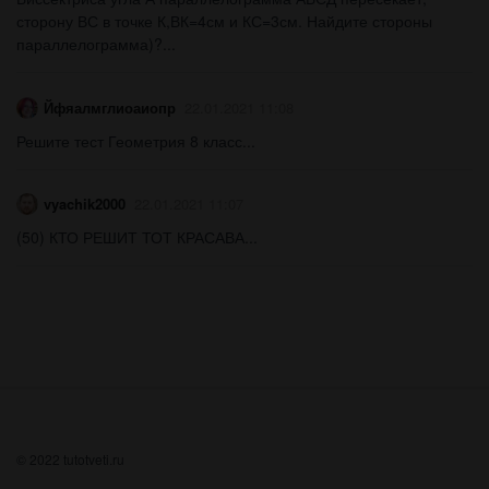
сторону ВС в точке К,ВК=4см и КС=3см. Найдите стороны
параллелограмма)?​...
Йфяалмглиоаиопр
22.01.2021 11:08
Решите тест Геометрия 8 класс​...
vyachik2000
22.01.2021 11:07
(50) КТО РЕШИТ ТОТ КРАСАВА...
© 2022 tutotveti.ru