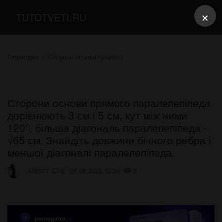
×
TUTOTVETI.RU
Геометрия
Сторони основи прямого
Сторони основи прямого паралелепіпеда
дорівнюють 3 см і 5 см, кут між ними
120°, більша діагональ паралелепіпеда -
√65 см. Знайдіть довжини бічного ребра і
меншої діагоналі паралелепіпеда.
ANI577
2 31.05.2023 12:34
2