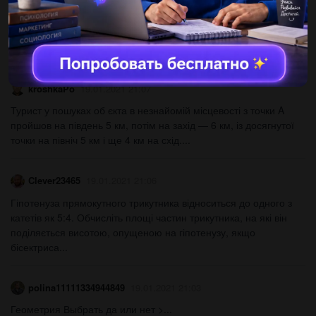
ruslananabok
19.01.2021 21:07
На рисунку АВ: ВС = 3:7,AK =1,2, AP = 2,8. Чи є паралель-ними
прямі ВК і СР...
kroshkaPo
19.01.2021 21:07
Турист у пошуках об єкта в незнайомій місцевості з точки A
пройшов на південь 5 км, потім на захід — 6 км, із досягнутої
точки на північ 5 км і ще 4 км на схід.​...
Clever23465
19.01.2021 21:06
Гіпотенуза прямокутного трикутника відноситься до одного з
катетів як 5:4. Обчисліть площі частин трикутника, на які він
поділяється висотою, опущеною на гіпотенузу, якщо
бісектриса...
polina11111334944849
19.01.2021 21:03
Геометрия Выбрать да или нет >...