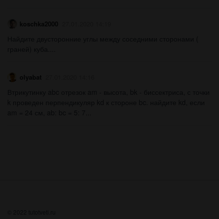
koschka2000
27.01.2020 14:19
Найдите двусторонние углы между соседними сторонами (
граней) куба.​...
olyabat
27.01.2020 14:16
Втрикутинку abc отрезок am - высота, bk - биссектриса, с точки
k проведен перпендикуляр kd к стороне bc. найдите kd, если
am = 24 см, ab: bc = 5: 7​...
© 2022 tutotveti.ru