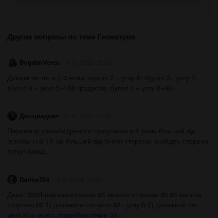
Другие вопросы по теме Геометрия
BogdanVeres
14.01.2020 12:26
Докажите,что а || b,если: а)угол 2 = углу 6; б)угол 3= углу 5;
в)угол 4 + угол 5=180 градусов; г)угол 7 = углу 8=90...
Досщнадоал
14.01.2020 12:30
Периметр рівнобедреного трикутника в 4 разы більший від
основы і на 10 см більший від бічної сторони. знайдіть сторони
трткутникаа​...
Darina784
14.01.2020 12:30
Дано: abcd-паралелограмм ae высота стороны dc ac высота
стороны bc 1) докажите что угол a2= углу b 2) докажите что
угол a1= угол с подробностями 35...