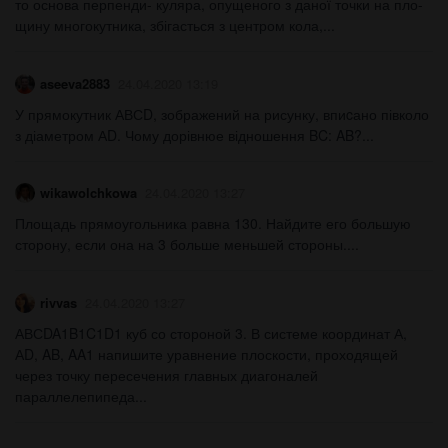
то основа перпенди- куляра, опущеного з даної точки на пло-
щину многокутника, збігасться з центром кола,​...
aseeva2883
24.04.2020 13:19
У прямокутник АВСD, зображений на рисунку, впиcано півколо
з діаметром АD. Чому дорівнюе відношення BC: AB?​...
wikawolchkowa
24.04.2020 13:27
Площадь прямоугольника равна 130. Найдите его большую
сторону, если она на 3 больше меньшей стороны....
rivvas
24.04.2020 13:27
АВСDA1B1C1D1 куб со стороной 3. В системе координат А,
АD, AB, AA1 напишите уравнение плоскости, проходящей
через точку пересечения главных диагоналей
параллелепипеда...