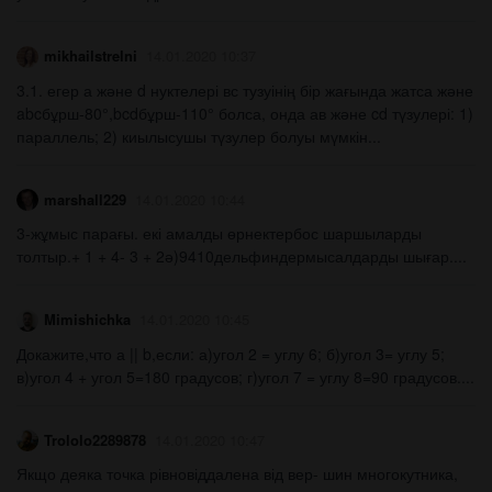
mikhailstrelni
14.01.2020 10:37
3.1. егер а және d нуктелері вс тузуінің бір жағында жатса және
abcбұрш-80°,bcdбұрш-110° болса, онда ав және cd түзулері: 1)
параллель; 2) киылысушы түзулер болуы мүмкін...
marshall229
14.01.2020 10:44
3-жұмыс парағы. екі амалды өрнектербос шаршыларды
толтыр.+ 1 + 4- 3 + 2ә)9410дельфиндермысалдарды шығар.​...
Mimishichka
14.01.2020 10:45
Докажите,что а || b,если: а)угол 2 = углу 6; б)угол 3= углу 5;
в)угол 4 + угол 5=180 градусов; г)угол 7 = углу 8=90 градусов....
Trololo2289878
14.01.2020 10:47
Якщо деяка точка рівновіддалена від вер- шин многокутника,