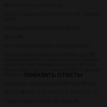
DB = B - D = (x_B - x, y_B - y, z_B - z),
где (x, y, z) - координаты точки D, (x_B, y_B, z_B) - координаты
точки B.
Тогда координаты вектора AM в базисе DB будут:
AM = a * DB,
где a - некоторый коэффициент, который нужно найти.
Поскольку М является центром грани ВСС1В1, вектор AM
должен быть направлен по нормали к этой грани. Нормаль к
грани ВСС1В1 будет перпендикулярна вектору DB. Таким
образом, a будет равно 0.5, чтобы вектор AM был направлен
ПОКАЗАТЬ ОТВЕТЫ
по нормали к грани ВСС1В1.
Таким образом, координаты вектора AM в базисе DB будут:
AM = 0.5 * DB = (0.5 * (x_B - x), 0.5 * (y_B - y), 0.5 * (z_B - z)).
3. Найдем координаты вектора AM в базисе AB: