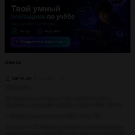
Ответы
Gambuker
31.05.2023 06:00
Объяснение:
Для решения данной задачи, нам потребуется найти
координаты вектора AM в каждом из базисов: DD1, DB, AB.
1. Найдем координаты вектора AM в базисе DD1:
Поскольку D и D1 являются противоположными вершинами
параллелепипеда, вектор DD1 будет равен их разности: DD1 =