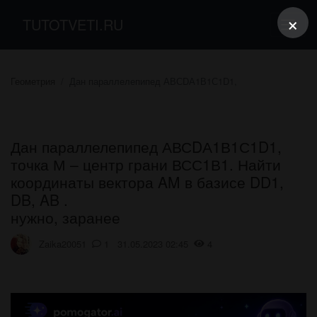
×
TUTOTVETI.RU
Геометрия
Дан параллелепипед АВСDА1В1С1D1,
Дан параллелепипед АВСDА1В1С1D1,
точка М – центр грани ВСС1В1. Найти
координаты вектора AM в базисе DD1,
DB, AB .
нужно, заранее
Zaika20051
1 31.05.2023 02:45
4