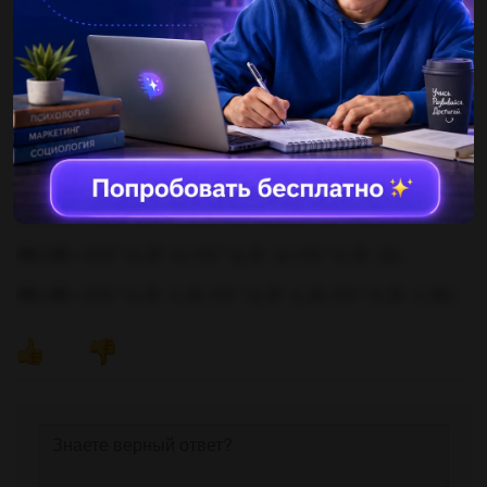
ВСС1В1.
Таким образом, координаты вектора AM в базисе AB будут:
AM = 0.5 * AB = (0.5 * (x_B - x_A), 0.5 * (y_B - y_A), 0.5 * (z_B -
z_A)).
В результате, координаты вектора AM в базисе DD1, DB, AB
будут:
AM_DD1 = (0.5 * (x1 - x), 0.5 * (y1 - y), 0.5 * (z1 - z)),
AM_DB = (0.5 * (x_B - x), 0.5 * (y_B - y), 0.5 * (z_B - z)),
AM_AB = (0.5 * (x_B - x_A), 0.5 * (y_B - y_A), 0.5 * (z_B - z_A)).