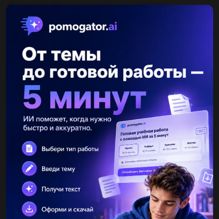
Поскольку A и B являются соседними вершинами
параллелепипеда, вектор AB будет равен их разности: AB = B
- A.
Вычислим координаты вектора AB:
AB = B - A = (x_B - x_A, y_B - y_A, z_B - z_A),
где (x_A, y_A, z_A) - координаты точки A, (x_B, y_B, z_B) -
координаты точки B.
Тогда координаты вектора AM в базисе AB будут:
AM = b * AB,
где b - некоторый коэффициент, который нужно найти.
Аналогично предыдущему случаю, поскольку М является
центром грани ВСС1В1, вектор AM должен быть направлен по
нормали к этой грани. Нормаль к грани ВСС1В1 будет
перпендикулярна вектору AB. Таким образом, b будет равно
0.5, чтобы вектор AM был направлен по нормали к грани