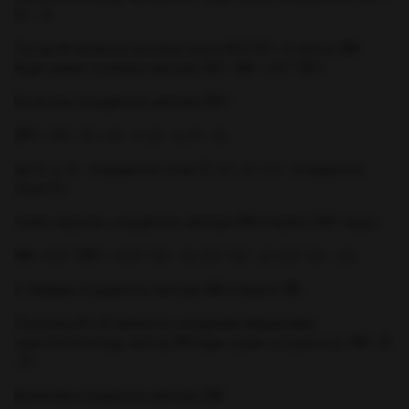
D1 - D.
Так как М является центром грани ВСС1В1, то вектор AM
будет равен половине вектора DD1: AM = 0.5 * DD1.
Вычислим координаты вектора DD1:
DD1 = D1 - D = (x1 - x, y1 - y, z1 - z),
где (x, y, z) - координаты точки D, (x1, y1, z1) - координаты
точки D1.
Таким образом, координаты вектора AM в базисе DD1 будут:
AM = 0.5 * DD1 = (0.5 * (x1 - x), 0.5 * (y1 - y), 0.5 * (z1 - z)).
2. Найдем координаты вектора AM в базисе DB:
Поскольку B и D являются соседними вершинами
параллелепипеда, вектор DB будет равен их разности: DB = B
- D.
Вычислим координаты вектора DB: